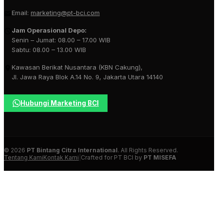
Email:
marketing@pt-bci.com
Jam Operasional Depo:
Senin – Jumat: 08.00 – 17.00 WIB
Sabtu: 08.00 – 13.00 WIB
Kawasan Berikat Nusantara (KBN Cakung),
Jl. Jawa Raya Blok A.14 No. 9, Jakarta Utara 14140
Hubungi Marketing BCI
© 2026
PT Bintang Citra International
. All Rights Reserved.
Tentang Kami
Kontak Kami
|
Crafted for PT BCI by
PT MISEFA