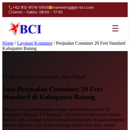
+62 812-8176-5959
marketing@pt-bci.com
Senin - Sabtu: 08:00 - 17:00
☰
Home
/
Layanan Kontainer
/
Penjualan Container 20 Feet Standard
Kabupaten Batang
PT Bintang Citra International - Jawa Tengah
Jasa Penjualan
Container 20 Feet
Standard
di Kabupaten Batang
Mencari solusi penampangan kargo atau kantor portable di
Kabupaten Batang? PT Bintang Citra International menyediakan
layanan beli container bekas berkualitas premium dengan integritas
struktur terjamin. Unit kami langsung dikirim dari depo utama