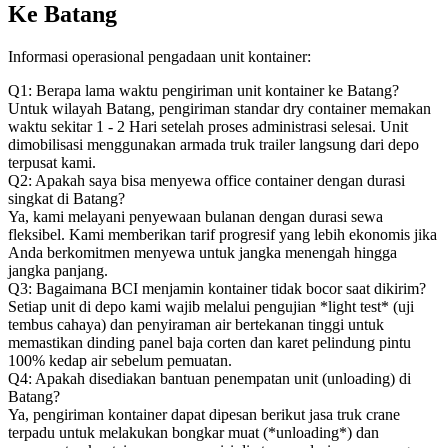
Ke Batang
Informasi operasional pengadaan unit kontainer:
Q1: Berapa lama waktu pengiriman unit kontainer ke Batang?
Untuk wilayah Batang, pengiriman standar dry container memakan
waktu sekitar 1 - 2 Hari setelah proses administrasi selesai. Unit
dimobilisasi menggunakan armada truk trailer langsung dari depo
terpusat kami.
Q2: Apakah saya bisa menyewa office container dengan durasi
singkat di Batang?
Ya, kami melayani penyewaan bulanan dengan durasi sewa
fleksibel. Kami memberikan tarif progresif yang lebih ekonomis jika
Anda berkomitmen menyewa untuk jangka menengah hingga
jangka panjang.
Q3: Bagaimana BCI menjamin kontainer tidak bocor saat dikirim?
Setiap unit di depo kami wajib melalui pengujian *light test* (uji
tembus cahaya) dan penyiraman air bertekanan tinggi untuk
memastikan dinding panel baja corten dan karet pelindung pintu
100% kedap air sebelum pemuatan.
Q4: Apakah disediakan bantuan penempatan unit (unloading) di
Batang?
Ya, pengiriman kontainer dapat dipesan berikut jasa truk crane
terpadu untuk melakukan bongkar muat (*unloading*) dan