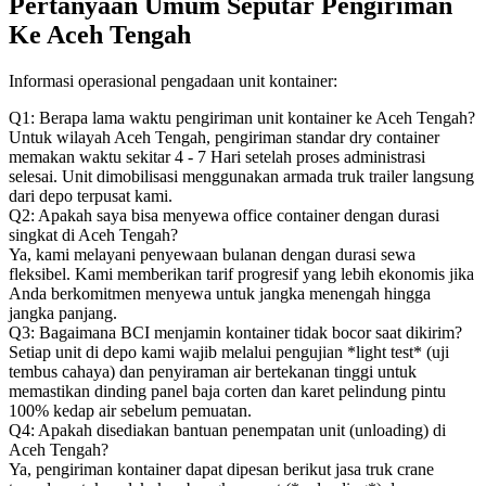
Pertanyaan Umum Seputar Pengiriman
Ke Aceh Tengah
Informasi operasional pengadaan unit kontainer:
Q1: Berapa lama waktu pengiriman unit kontainer ke Aceh Tengah?
Untuk wilayah Aceh Tengah, pengiriman standar dry container
memakan waktu sekitar 4 - 7 Hari setelah proses administrasi
selesai. Unit dimobilisasi menggunakan armada truk trailer langsung
dari depo terpusat kami.
Q2: Apakah saya bisa menyewa office container dengan durasi
singkat di Aceh Tengah?
Ya, kami melayani penyewaan bulanan dengan durasi sewa
fleksibel. Kami memberikan tarif progresif yang lebih ekonomis jika
Anda berkomitmen menyewa untuk jangka menengah hingga
jangka panjang.
Q3: Bagaimana BCI menjamin kontainer tidak bocor saat dikirim?
Setiap unit di depo kami wajib melalui pengujian *light test* (uji
tembus cahaya) dan penyiraman air bertekanan tinggi untuk
memastikan dinding panel baja corten dan karet pelindung pintu
100% kedap air sebelum pemuatan.
Q4: Apakah disediakan bantuan penempatan unit (unloading) di
Aceh Tengah?
Ya, pengiriman kontainer dapat dipesan berikut jasa truk crane