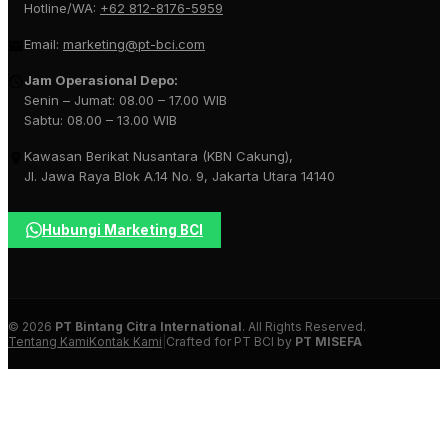
Hotline/WA:
+62 812-8176-5959
Email:
marketing@pt-bci.com
Jam Operasional Depo:
Senin – Jumat: 08.00 – 17.00 WIB
Sabtu: 08.00 – 13.00 WIB
Kawasan Berikat Nusantara (KBN Cakung),
Jl. Jawa Raya Blok A.14 No. 9, Jakarta Utara 14140
Hubungi Marketing BCI
© 2026
PT Bintang Citra International
. All Rights Reserved.
Tentang Kami
Kontak Kami
|
Crafted for PT BCI by
PT MISEFA