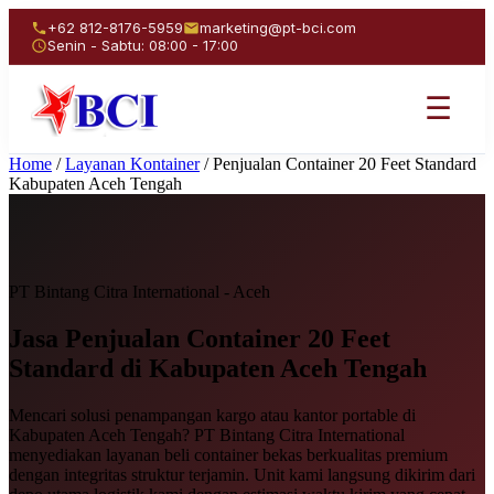
+62 812-8176-5959
marketing@pt-bci.com
Senin - Sabtu: 08:00 - 17:00
☰
Home
/
Layanan Kontainer
/
Penjualan Container 20 Feet Standard
Kabupaten Aceh Tengah
PT Bintang Citra International - Aceh
Jasa Penjualan
Container 20 Feet
Standard
di Kabupaten Aceh Tengah
Mencari solusi penampangan kargo atau kantor portable di
Kabupaten Aceh Tengah? PT Bintang Citra International
menyediakan layanan beli container bekas berkualitas premium
dengan integritas struktur terjamin. Unit kami langsung dikirim dari