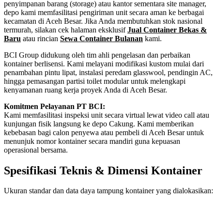
penyimpanan barang (storage) atau kantor sementara site manager,
depo kami memfasilitasi pengiriman unit secara aman ke berbagai
kecamatan di Aceh Besar. Jika Anda membutuhkan stok nasional
termurah, silakan cek halaman eksklusif
Jual Container Bekas &
Baru
atau rincian
Sewa Container Bulanan
kami.
BCI Group didukung oleh tim ahli pengelasan dan perbaikan
kontainer berlisensi. Kami melayani modifikasi kustom mulai dari
penambahan pintu lipat, instalasi peredam glasswool, pendingin AC,
hingga pemasangan partisi toilet modular untuk melengkapi
kenyamanan ruang kerja proyek Anda di Aceh Besar.
Komitmen Pelayanan PT BCI:
Kami memfasilitasi inspeksi unit secara virtual lewat video call atau
kunjungan fisik langsung ke depo Cakung. Kami memberikan
kebebasan bagi calon penyewa atau pembeli di Aceh Besar untuk
menunjuk nomor kontainer secara mandiri guna kepuasan
operasional bersama.
Spesifikasi Teknis & Dimensi Kontainer
Ukuran standar dan data daya tampung kontainer yang dialokasikan:
Kriteria Unit
Spesifikasi Teknis