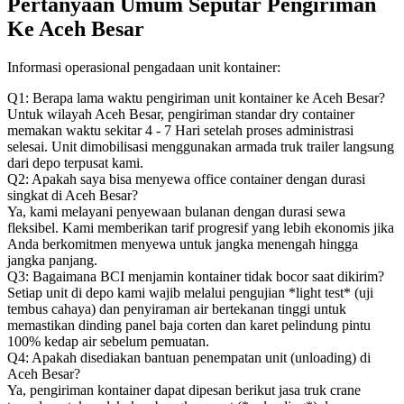
Pertanyaan Umum Seputar Pengiriman
Ke Aceh Besar
Informasi operasional pengadaan unit kontainer:
Q1: Berapa lama waktu pengiriman unit kontainer ke Aceh Besar?
Untuk wilayah Aceh Besar, pengiriman standar dry container
memakan waktu sekitar 4 - 7 Hari setelah proses administrasi
selesai. Unit dimobilisasi menggunakan armada truk trailer langsung
dari depo terpusat kami.
Q2: Apakah saya bisa menyewa office container dengan durasi
singkat di Aceh Besar?
Ya, kami melayani penyewaan bulanan dengan durasi sewa
fleksibel. Kami memberikan tarif progresif yang lebih ekonomis jika
Anda berkomitmen menyewa untuk jangka menengah hingga
jangka panjang.
Q3: Bagaimana BCI menjamin kontainer tidak bocor saat dikirim?
Setiap unit di depo kami wajib melalui pengujian *light test* (uji
tembus cahaya) dan penyiraman air bertekanan tinggi untuk
memastikan dinding panel baja corten dan karet pelindung pintu
100% kedap air sebelum pemuatan.
Q4: Apakah disediakan bantuan penempatan unit (unloading) di
Aceh Besar?
Ya, pengiriman kontainer dapat dipesan berikut jasa truk crane