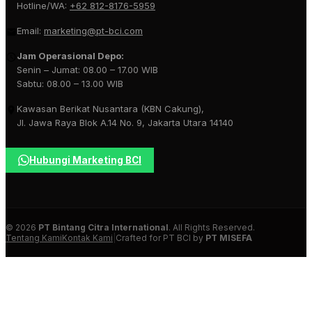
Hotline/WA:
+62 812-8176-5959
Email:
marketing@pt-bci.com
Jam Operasional Depo:
Senin – Jumat: 08.00 – 17.00 WIB
Sabtu: 08.00 – 13.00 WIB
Kawasan Berikat Nusantara (KBN Cakung),
Jl. Jawa Raya Blok A.14 No. 9, Jakarta Utara 14140
Hubungi Marketing BCI
© 2026
PT Bintang Citra International
. All Rights Reserved.
Tentang Kami
Kontak Kami
|
Crafted for PT BCI by
PT MISEFA