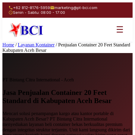
+62 812-8176-5959
marketing@pt-bci.com
Senin - Sabtu: 08:00 - 17:00
☰
Home
/
Layanan Kontainer
/
Penjualan Container 20 Feet Standard
Kabupaten Aceh Besar
PT Bintang Citra International - Aceh
Jasa Penjualan
Container 20 Feet
Standard
di Kabupaten Aceh Besar
Mencari solusi penampangan kargo atau kantor portable di
Kabupaten Aceh Besar? PT Bintang Citra International
menyediakan layanan beli container bekas berkualitas premium
dengan integritas struktur terjamin. Unit kami langsung dikirim dari