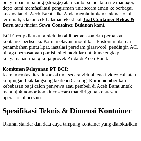
penyimpanan barang (storage) atau kantor sementara site manager,
depo kami memfasilitasi pengiriman unit secara aman ke berbagai
kecamatan di Aceh Barat. Jika Anda membutuhkan stok nasional
termurah, silakan cek halaman eksklusif
Jual Container Bekas &
Baru
atau rincian
Sewa Container Bulanan
kami.
BCI Group didukung oleh tim ahli pengelasan dan perbaikan
kontainer berlisensi. Kami melayani modifikasi kustom mulai dari
penambahan pintu lipat, instalasi peredam glasswool, pendingin AC,
hingga pemasangan partisi toilet modular untuk melengkapi
kenyamanan ruang kerja proyek Anda di Aceh Barat.
Komitmen Pelayanan PT BCI:
Kami memfasilitasi inspeksi unit secara virtual lewat video call atau
kunjungan fisik langsung ke depo Cakung. Kami memberikan
kebebasan bagi calon penyewa atau pembeli di Aceh Barat untuk
menunjuk nomor kontainer secara mandiri guna kepuasan
operasional bersama.
Spesifikasi Teknis & Dimensi Kontainer
Ukuran standar dan data daya tampung kontainer yang dialokasikan:
Kriteria Unit
Spesifikasi Teknis