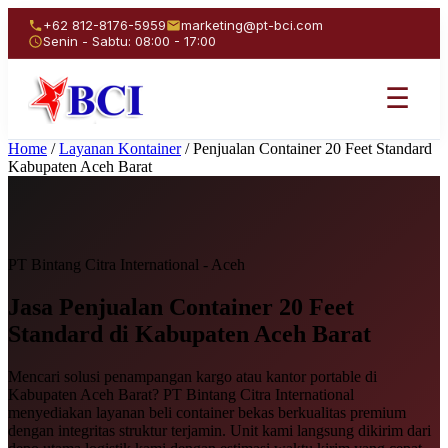
+62 812-8176-5959
marketing@pt-bci.com
Senin - Sabtu: 08:00 - 17:00
☰
Home
/
Layanan Kontainer
/
Penjualan Container 20 Feet Standard
Kabupaten Aceh Barat
PT Bintang Citra International - Aceh
Jasa Penjualan
Container 20 Feet
Standard
di Kabupaten Aceh Barat
Mencari solusi penampangan kargo atau kantor portable di
Kabupaten Aceh Barat? PT Bintang Citra International
menyediakan layanan beli container bekas berkualitas premium
dengan integritas struktur terjamin. Unit kami langsung dikirim dari