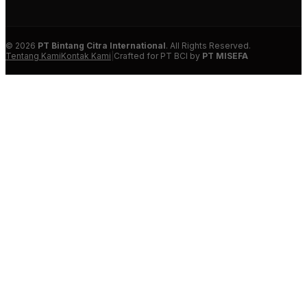
© 2026
PT Bintang Citra International
. All Rights Reserved.
Tentang Kami
Kontak Kami
|
Crafted for PT BCI by
PT MISEFA