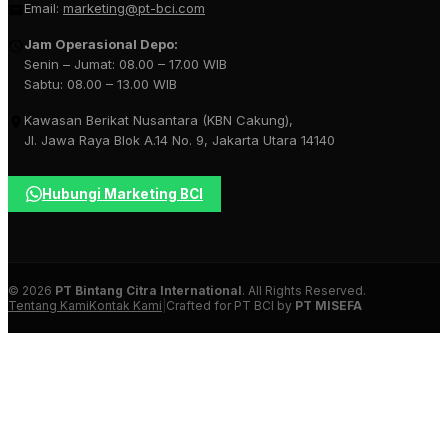
Email:
marketing@pt-bci.com
Jam Operasional Depo:
Senin – Jumat: 08.00 – 17.00 WIB
Sabtu: 08.00 – 13.00 WIB
Kawasan Berikat Nusantara (KBN Cakung),
Jl. Jawa Raya Blok A.14 No. 9, Jakarta Utara 14140
Hubungi Marketing BCI
© 2026
PT Bintang Citra International
. All Rights Reserved.
Tentang Kami
Kontak Kami
|
Crafted for PT BCI by
PT MISEFA