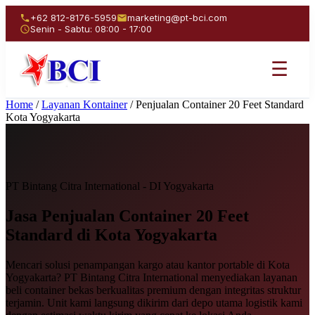
+62 812-8176-5959
marketing@pt-bci.com
Senin - Sabtu: 08:00 - 17:00
☰
Home
/
Layanan Kontainer
/
Penjualan Container 20 Feet Standard
Kota Yogyakarta
PT Bintang Citra International - DI Yogyakarta
Jasa Penjualan
Container 20 Feet
Standard
di Kota Yogyakarta
Mencari solusi penampangan kargo atau kantor portable di Kota
Yogyakarta? PT Bintang Citra International menyediakan layanan
beli container bekas berkualitas premium dengan integritas struktur
terjamin. Unit kami langsung dikirim dari depo utama logistik kami