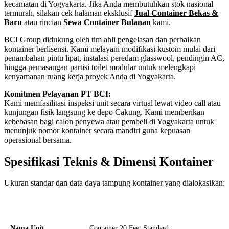
kecamatan di Yogyakarta. Jika Anda membutuhkan stok nasional
termurah, silakan cek halaman eksklusif
Jual Container Bekas &
Baru
atau rincian
Sewa Container Bulanan
kami.
BCI Group didukung oleh tim ahli pengelasan dan perbaikan
kontainer berlisensi. Kami melayani modifikasi kustom mulai dari
penambahan pintu lipat, instalasi peredam glasswool, pendingin AC,
hingga pemasangan partisi toilet modular untuk melengkapi
kenyamanan ruang kerja proyek Anda di Yogyakarta.
Komitmen Pelayanan PT BCI:
Kami memfasilitasi inspeksi unit secara virtual lewat video call atau
kunjungan fisik langsung ke depo Cakung. Kami memberikan
kebebasan bagi calon penyewa atau pembeli di Yogyakarta untuk
menunjuk nomor kontainer secara mandiri guna kepuasan
operasional bersama.
Spesifikasi Teknis & Dimensi Kontainer
Ukuran standar dan data daya tampung kontainer yang dialokasikan:
Kriteria Unit
Spesifikasi Teknis
Nama Unit
Container 20 Feet Standard