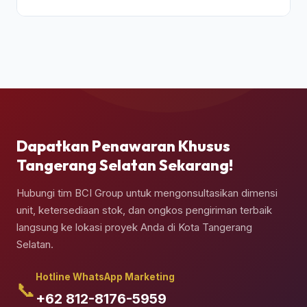
Ya, pengiriman kontainer dapat dipesan berikut
jasa truk crane terpadu untuk melakukan bongkar
muat (*unloading*) dan penempatan kontainer
secara presisi di atas pondasi semen yang telah
Anda siapkan.
Dapatkan Penawaran Khusus
Tangerang Selatan Sekarang!
Hubungi tim BCI Group untuk mengonsultasikan dimensi
unit, ketersediaan stok, dan ongkos pengiriman terbaik
langsung ke lokasi proyek Anda di Kota Tangerang
Selatan.
Hotline WhatsApp Marketing
📞
+62 812-8176-5959