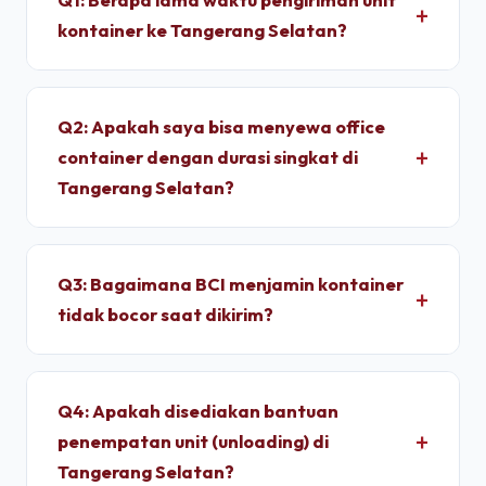
kontainer ke Tangerang Selatan?
Untuk wilayah Tangerang Selatan, pengiriman
standar dry container memakan waktu sekitar 2 -
Q2: Apakah saya bisa menyewa office
4 Jam setelah proses administrasi selesai. Unit
container dengan durasi singkat di
dimobilisasi menggunakan armada truk trailer
Tangerang Selatan?
langsung dari depo terpusat kami.
Ya, kami melayani penyewaan bulanan dengan
durasi sewa fleksibel. Kami memberikan tarif
Q3: Bagaimana BCI menjamin kontainer
progresif yang lebih ekonomis jika Anda
tidak bocor saat dikirim?
berkomitmen menyewa untuk jangka menengah
hingga jangka panjang.
Setiap unit di depo kami wajib melalui pengujian
*light test* (uji tembus cahaya) dan penyiraman
Q4: Apakah disediakan bantuan
air bertekanan tinggi untuk memastikan dinding
penempatan unit (unloading) di
panel baja corten dan karet pelindung pintu 100%
Tangerang Selatan?
kedap air sebelum pemuatan.