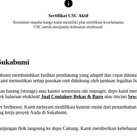
Sertifikat CSC Aktif
Kontainer standar kargo kami memiliki plat sertifikasi keselamatan
CSC untuk menjamin kekuatan struktural.
 Sukabumi
ukabumi membutuhkan fasilitas pendukung yang adaptif dan cepat diinst
ami memastikan setiap pasokan unit didukung oleh jaminan legalitas b
 barang (storage) atau kantor sementara site manager, depo kami memf
ek halaman eksklusif
Jual Container Bekas & Baru
atau rincian
Sew
 berlisensi. Kami melayani modifikasi kustom mulai dari penambahan p
ng kerja proyek Anda di Sukabumi.
tau kunjungan fisik langsung ke depo Cakung. Kami memberikan kebeba