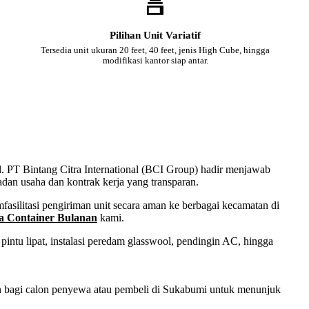
Pilihan Unit Variatif
Tersedia unit ukuran 20 feet, 40 feet, jenis High Cube, hingga
modifikasi kantor siap antar.
al. PT Bintang Citra International (BCI Group) hadir menjawab
adan usaha dan kontrak kerja yang transparan.
asilitasi pengiriman unit secara aman ke berbagai kecamatan di
a Container Bulanan
kami.
intu lipat, instalasi peredam glasswool, pendingin AC, hingga
san bagi calon penyewa atau pembeli di Sukabumi untuk menunjuk