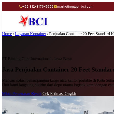
+62 812-8176-5959
marketing@pt-bci.com
Home
/
Layanan Kontainer
/
Penjualan Container 20 Feet Standard 
PT Bintang Citra International - Jawa Barat
Jasa Penjualan
Container 20 Feet Standar
Mencari solusi penampangan kargo atau kantor portable di Kota Sukab
Unit kami langsung dikirim dari depo utama logistik kami dengan est
Minta Penawaran Resmi
Cek Estimasi Ongkir