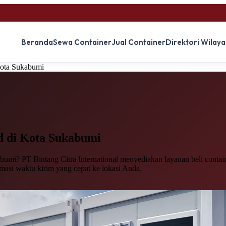
Beranda
Sewa Container
Jual Container
Direktori Wilay
Kota Sukabumi
d
di Kota Sukabumi
umi? PT Bintang Citra International menyediakan layanan beli containe
imasi waktu kirim yang cepat ke lokasi Anda.