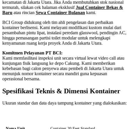
kecamatan di Jakarta Utara. Jika Anda membutuhkan stok nasional
termurah, silakan cek halaman eksklusif
Jual Container Bekas &
Baru
atau rincian
Sewa Container Bulanan
kami.
BCI Group didukung oleh tim ahli pengelasan dan perbaikan
kontainer berlisensi. Kami melayani modifikasi kustom mulai dari
penambahan pintu lipat, instalasi peredam glasswool, pendingin AC,
hingga pemasangan partisi toilet modular untuk melengkapi
kenyamanan ruang kerja proyek Anda di Jakarta Utara.
Komitmen Pelayanan PT BCI:
Kami memfasilitasi inspeksi unit secara virtual lewat video call atau
kunjungan fisik langsung ke depo Cakung. Kami memberikan
kebebasan bagi calon penyewa atau pembeli di Jakarta Utara untuk
menunjuk nomor kontainer secara mandiri guna kepuasan
operasional bersama.
Spesifikasi Teknis & Dimensi Kontainer
Ukuran standar dan data daya tampung kontainer yang dialokasikan:
Kriteria Unit
Spesifikasi Teknis
Nama Unit
Container 20 Feet Standard