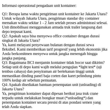
Informasi operasional pengadaan unit kontainer:
Q1: Berapa lama waktu pengiriman unit kontainer ke Jakarta Utara?
Untuk wilayah Jakarta Utara, pengiriman standar dry container
memakan waktu sekitar 1 - 2 Jam setelah proses administrasi selesai.
Unit dimobilisasi menggunakan armada truk trailer langsung dari
depo terpusat kami.
Q2: Apakah saya bisa menyewa office container dengan durasi
singkat di Jakarta Utara?
Ya, kami melayani penyewaan bulanan dengan durasi sewa
fleksibel. Kami memberikan tarif progresif yang lebih ekonomis jika
Anda berkomitmen menyewa untuk jangka menengah hingga
jangka panjang.
Q3: Bagaimana BCI menjamin kontainer tidak bocor saat dikirim?
Setiap unit di depo kami wajib melalui pengujian *light test* (uji
tembus cahaya) dan penyiraman air bertekanan tinggi untuk
memastikan dinding panel baja corten dan karet pelindung pintu
100% kedap air sebelum pemuatan.
Q4: Apakah disediakan bantuan penempatan unit (unloading) di
Jakarta Utara?
Ya, pengiriman kontainer dapat dipesan berikut jasa truk crane
terpadu untuk melakukan bongkar muat (*unloading*) dan
penempatan kontainer secara presisi di atas pondasi semen yang
telah Anda siapkan.