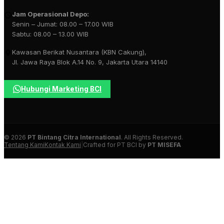
Jam Operasional Depo:
Senin – Jumat: 08.00 – 17.00 WIB
Sabtu: 08.00 – 13.00 WIB
Kawasan Berikat Nusantara (KBN Cakung),
Jl. Jawa Raya Blok A.14 No. 9, Jakarta Utara 14140
Hubungi Marketing BCI
© 2026
PT Bintang Citra International
. All Rights Reserved.
Tentang Kami
Kontak Kami
|
Crafted for PT BCI by
PT MISEFA