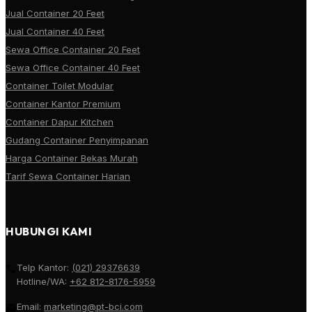
Jual Container 20 Feet
Jual Container 40 Feet
Sewa Office Container 20 Feet
Sewa Office Container 40 Feet
Container Toilet Modular
Container Kantor Premium
Container Dapur Kitchen
Gudang Container Penyimpanan
Harga Container Bekas Murah
Tarif Sewa Container Harian
HUBUNGI KAMI
Telp Kantor:
(021) 29376639
Hotline/WA:
+62 812-8176-5959
Email:
marketing@pt-bci.com