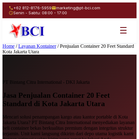
+62 812-8176-5959
marketing@pt-bci.com
Senin - Sabtu: 08:00 - 17:00
☰
Home
/
Layanan Kontainer
/
Penjualan Container 20 Feet Standard
Kota Jakarta Utara
PT Bintang Citra International - DKI Jakarta
Jasa Penjualan
Container 20 Feet
Standard
di Kota Jakarta Utara
Mencari solusi penampangan kargo atau kantor portable di Kota
Jakarta Utara? PT Bintang Citra International menyediakan layanan
beli container bekas berkualitas premium dengan integritas struktur
terjamin. Unit kami langsung dikirim dari depo utama logistik kami