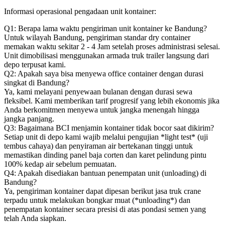
Informasi operasional pengadaan unit kontainer:
Q1: Berapa lama waktu pengiriman unit kontainer ke Bandung?
Untuk wilayah Bandung, pengiriman standar dry container
memakan waktu sekitar 2 - 4 Jam setelah proses administrasi selesai.
Unit dimobilisasi menggunakan armada truk trailer langsung dari
depo terpusat kami.
Q2: Apakah saya bisa menyewa office container dengan durasi
singkat di Bandung?
Ya, kami melayani penyewaan bulanan dengan durasi sewa
fleksibel. Kami memberikan tarif progresif yang lebih ekonomis jika
Anda berkomitmen menyewa untuk jangka menengah hingga
jangka panjang.
Q3: Bagaimana BCI menjamin kontainer tidak bocor saat dikirim?
Setiap unit di depo kami wajib melalui pengujian *light test* (uji
tembus cahaya) dan penyiraman air bertekanan tinggi untuk
memastikan dinding panel baja corten dan karet pelindung pintu
100% kedap air sebelum pemuatan.
Q4: Apakah disediakan bantuan penempatan unit (unloading) di
Bandung?
Ya, pengiriman kontainer dapat dipesan berikut jasa truk crane
terpadu untuk melakukan bongkar muat (*unloading*) dan
penempatan kontainer secara presisi di atas pondasi semen yang
telah Anda siapkan.