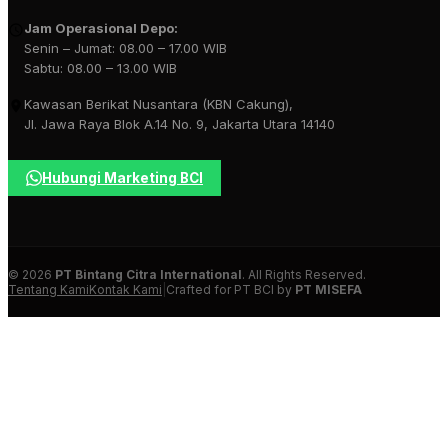
Jam Operasional Depo:
Senin – Jumat: 08.00 – 17.00 WIB
Sabtu: 08.00 – 13.00 WIB
Kawasan Berikat Nusantara (KBN Cakung),
Jl. Jawa Raya Blok A.14 No. 9, Jakarta Utara 14140
Hubungi Marketing BCI
© 2026
PT Bintang Citra International
. All Rights Reserved.
Tentang Kami
Kontak Kami
|
Crafted for PT BCI by
PT MISEFA