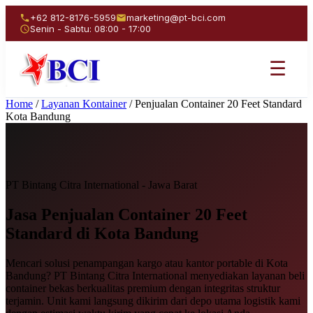
+62 812-8176-5959
marketing@pt-bci.com
Senin - Sabtu: 08:00 - 17:00
☰
Home
/
Layanan Kontainer
/
Penjualan Container 20 Feet Standard
Kota Bandung
PT Bintang Citra International - Jawa Barat
Jasa Penjualan
Container 20 Feet
Standard
di Kota Bandung
Mencari solusi penampangan kargo atau kantor portable di Kota
Bandung? PT Bintang Citra International menyediakan layanan beli
container bekas berkualitas premium dengan integritas struktur
terjamin. Unit kami langsung dikirim dari depo utama logistik kami