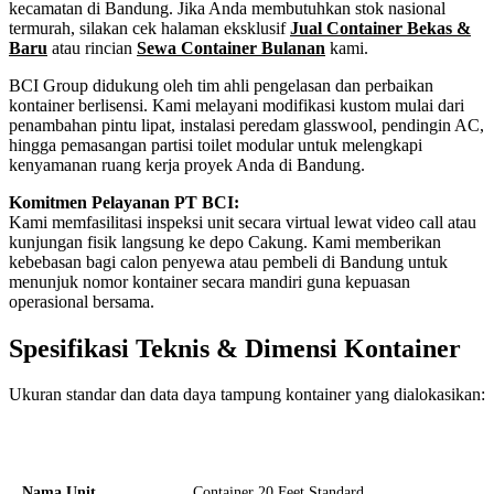
kecamatan di Bandung. Jika Anda membutuhkan stok nasional
termurah, silakan cek halaman eksklusif
Jual Container Bekas &
Baru
atau rincian
Sewa Container Bulanan
kami.
BCI Group didukung oleh tim ahli pengelasan dan perbaikan
kontainer berlisensi. Kami melayani modifikasi kustom mulai dari
penambahan pintu lipat, instalasi peredam glasswool, pendingin AC,
hingga pemasangan partisi toilet modular untuk melengkapi
kenyamanan ruang kerja proyek Anda di Bandung.
Komitmen Pelayanan PT BCI:
Kami memfasilitasi inspeksi unit secara virtual lewat video call atau
kunjungan fisik langsung ke depo Cakung. Kami memberikan
kebebasan bagi calon penyewa atau pembeli di Bandung untuk
menunjuk nomor kontainer secara mandiri guna kepuasan
operasional bersama.
Spesifikasi Teknis & Dimensi Kontainer
Ukuran standar dan data daya tampung kontainer yang dialokasikan:
Kriteria Unit
Spesifikasi Teknis
Nama Unit
Container 20 Feet Standard