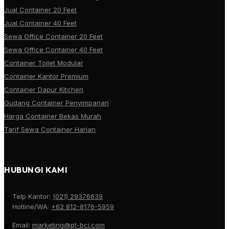
Jual Container 20 Feet
Jual Container 40 Feet
Sewa Office Container 20 Feet
Sewa Office Container 40 Feet
Container Toilet Modular
Container Kantor Premium
Container Dapur Kitchen
Gudang Container Penyimpanan
Harga Container Bekas Murah
Tarif Sewa Container Harian
HUBUNGI KAMI
Telp Kantor:
(021) 29376639
Hotline/WA:
+62 812-8176-5959
Email:
marketing@pt-bci.com