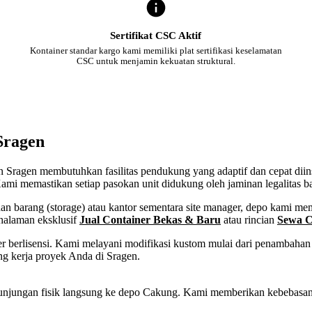
Sertifikat CSC Aktif
Kontainer standar kargo kami memiliki plat sertifikasi keselamatan
CSC untuk menjamin kekuatan struktural.
Sragen
ten Sragen membutuhkan fasilitas pendukung yang adaptif dan cepat dii
ami memastikan setiap pasokan unit didukung oleh jaminan legalitas b
 barang (storage) atau kantor sementara site manager, depo kami memf
 halaman eksklusif
Jual Container Bekas & Baru
atau rincian
Sewa C
 berlisensi. Kami melayani modifikasi kustom mulai dari penambahan p
ng kerja proyek Anda di Sragen.
tau kunjungan fisik langsung ke depo Cakung. Kami memberikan kebeba