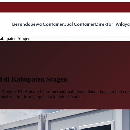
Beranda
Sewa Container
Jual Container
Direktori Wilay
Kabupaten Sragen
d
di Kabupaten Sragen
Sragen? PT Bintang Citra International menyediakan layanan beli conta
imasi waktu kirim yang cepat ke lokasi Anda.