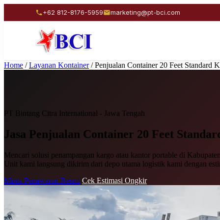
+62 812-8176-5959
marketing@pt-bci.com
Home
/
Layanan Kontainer
/
Penjualan Container 20 Feet Standard 
PT Bintang Citra International - Jawa Tengah
Jasa Penjualan
Container 20 Feet Standar
Mencari solusi penampangan kargo atau kantor portable di Kabupaten 
Unit kami langsung dikirim dari depo utama logistik kami dengan est
Minta Penawaran Resmi
Cek Estimasi Ongkir