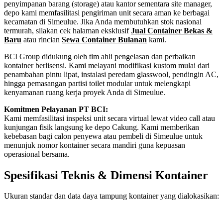
penyimpanan barang (storage) atau kantor sementara site manager,
depo kami memfasilitasi pengiriman unit secara aman ke berbagai
kecamatan di Simeulue. Jika Anda membutuhkan stok nasional
termurah, silakan cek halaman eksklusif
Jual Container Bekas &
Baru
atau rincian
Sewa Container Bulanan
kami.
BCI Group didukung oleh tim ahli pengelasan dan perbaikan
kontainer berlisensi. Kami melayani modifikasi kustom mulai dari
penambahan pintu lipat, instalasi peredam glasswool, pendingin AC,
hingga pemasangan partisi toilet modular untuk melengkapi
kenyamanan ruang kerja proyek Anda di Simeulue.
Komitmen Pelayanan PT BCI:
Kami memfasilitasi inspeksi unit secara virtual lewat video call atau
kunjungan fisik langsung ke depo Cakung. Kami memberikan
kebebasan bagi calon penyewa atau pembeli di Simeulue untuk
menunjuk nomor kontainer secara mandiri guna kepuasan
operasional bersama.
Spesifikasi Teknis & Dimensi Kontainer
Ukuran standar dan data daya tampung kontainer yang dialokasikan:
Kriteria Unit
Spesifikasi Teknis