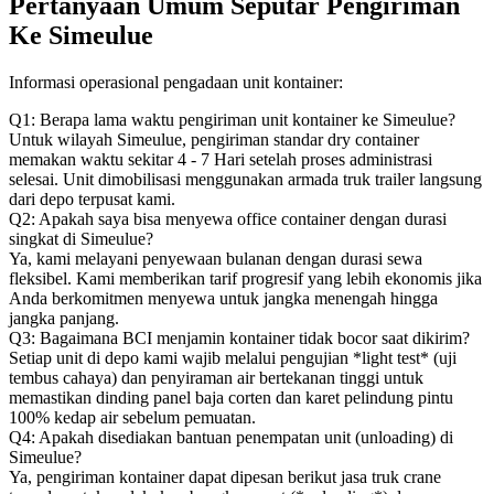
Pertanyaan Umum Seputar Pengiriman
Ke Simeulue
Informasi operasional pengadaan unit kontainer:
Q1: Berapa lama waktu pengiriman unit kontainer ke Simeulue?
Untuk wilayah Simeulue, pengiriman standar dry container
memakan waktu sekitar 4 - 7 Hari setelah proses administrasi
selesai. Unit dimobilisasi menggunakan armada truk trailer langsung
dari depo terpusat kami.
Q2: Apakah saya bisa menyewa office container dengan durasi
singkat di Simeulue?
Ya, kami melayani penyewaan bulanan dengan durasi sewa
fleksibel. Kami memberikan tarif progresif yang lebih ekonomis jika
Anda berkomitmen menyewa untuk jangka menengah hingga
jangka panjang.
Q3: Bagaimana BCI menjamin kontainer tidak bocor saat dikirim?
Setiap unit di depo kami wajib melalui pengujian *light test* (uji
tembus cahaya) dan penyiraman air bertekanan tinggi untuk
memastikan dinding panel baja corten dan karet pelindung pintu
100% kedap air sebelum pemuatan.
Q4: Apakah disediakan bantuan penempatan unit (unloading) di
Simeulue?
Ya, pengiriman kontainer dapat dipesan berikut jasa truk crane