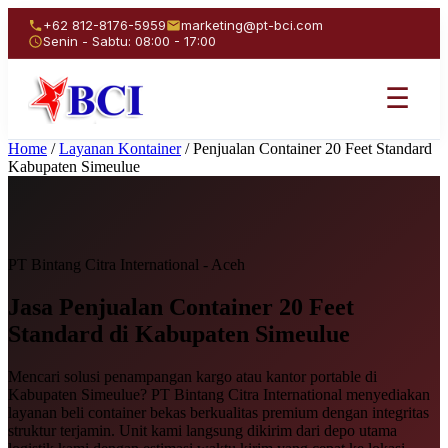
+62 812-8176-5959
marketing@pt-bci.com
Senin - Sabtu: 08:00 - 17:00
☰
Home
/
Layanan Kontainer
/
Penjualan Container 20 Feet Standard
Kabupaten Simeulue
PT Bintang Citra International - Aceh
Jasa Penjualan
Container 20 Feet
Standard
di Kabupaten Simeulue
Mencari solusi penampangan kargo atau kantor portable di
Kabupaten Simeulue? PT Bintang Citra International menyediakan
layanan beli container bekas berkualitas premium dengan integritas
struktur terjamin. Unit kami langsung dikirim dari depo utama