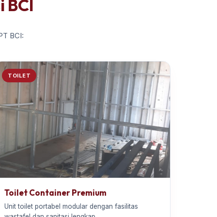
i BCI
 PT BCI:
TOILET
Toilet Container Premium
Unit toilet portabel modular dengan fasilitas
wastafel dan sanitasi lengkap.