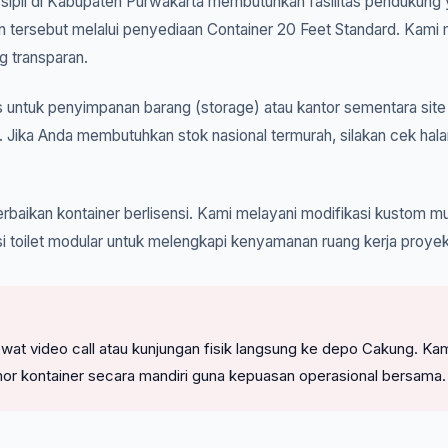
k sipil di Kabupaten Purwakarta membutuhkan fasilitas pendukung y
n tersebut melalui penyediaan Container 20 Feet Standard. Kami 
g transparan.
untuk penyimpanan barang (storage) atau kantor sementara site 
 Jika Anda membutuhkan stok nasional termurah, silakan cek hal
rbaikan kontainer berlisensi. Kami melayani modifikasi kustom mul
i toilet modular untuk melengkapi kenyamanan ruang kerja proye
l lewat video call atau kunjungan fisik langsung ke depo Cakung
or kontainer secara mandiri guna kepuasan operasional bersama.