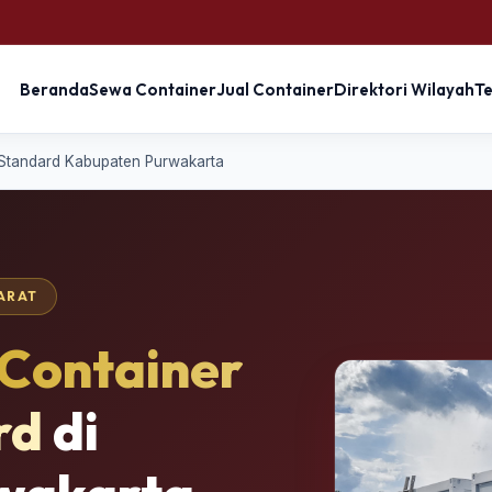
Beranda
Sewa Container
Jual Container
Direktori Wilayah
T
 Standard Kabupaten Purwakarta
BARAT
Container
rd
di