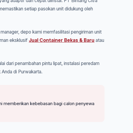
ang adaptif dan cepat diinstal. PT Bintang Citra
memastikan setiap pasokan unit didukung oleh
manager, depo kami memfasilitasi pengiriman unit
aman eksklusif
Jual Container Bekas & Baru
atau
ai dari penambahan pintu lipat, instalasi peredam
k Anda di Purwakarta.
. Kami memberikan kebebasan bagi calon penyewa