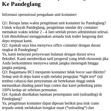
Ke Pandeglang
Informasi operasional pengadaan unit kontainer:
Q1: Berapa lama waktu pengiriman unit kontainer ke Pandeglang?
Untuk wilayah Pandeglang, pengiriman standar dry container
memakan waktu sekitar 2 - 4 Jam setelah proses administrasi selesai.
Unit dimobilisasi menggunakan armada truk trailer langsung dari
depo terpusat kami.
Q2: Apakah saya bisa menyewa office container dengan durasi
singkat di Pandeglang?
Ya, kami melayani penyewaan bulanan dengan durasi sewa
fleksibel. Kami memberikan tarif progresif yang lebih ekonomis jika
Anda berkomitmen menyewa untuk jangka menengah hingga
jangka panjang.
Q3: Bagaimana BCI menjamin kontainer tidak bocor saat dikirim?
Setiap unit di depo kami wajib melalui pengujian *light test* (uji
tembus cahaya) dan penyiraman air bertekanan tinggi untuk
memastikan dinding panel baja corten dan karet pelindung pintu
100% kedap air sebelum pemuatan.
Q4: Apakah disediakan bantuan penempatan unit (unloading) di
Pandeglang?
Ya, pengiriman kontainer dapat dipesan berikut jasa truk crane
terpadu untuk melakukan bongkar muat (*unloading*) dan