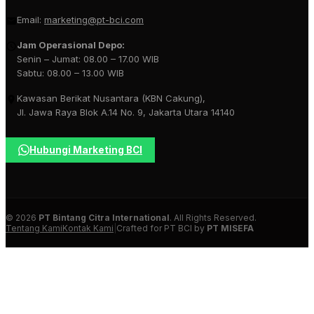
Email:
marketing@pt-bci.com
Jam Operasional Depo:
Senin – Jumat: 08.00 – 17.00 WIB
Sabtu: 08.00 – 13.00 WIB
Kawasan Berikat Nusantara (KBN Cakung),
Jl. Jawa Raya Blok A.14 No. 9, Jakarta Utara 14140
Hubungi Marketing BCI
© 2026
PT Bintang Citra International
. All Rights Reserved.
Tentang Kami
Kontak Kami
|
Crafted for PT BCI by
PT MISEFA