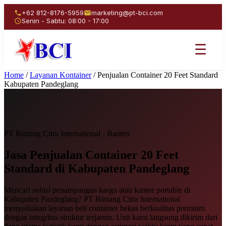
+62 812-8176-5959
marketing@pt-bci.com
Senin - Sabtu: 08:00 - 17:00
☰
Home
/
Layanan Kontainer
/
Penjualan Container 20 Feet Standard
Kabupaten Pandeglang
PT Bintang Citra International - Banten
Jasa Penjualan
Container 20 Feet
Standard
di Kabupaten Pandeglang
Mencari solusi penampangan kargo atau kantor portable di
Kabupaten Pandeglang? PT Bintang Citra International
menyediakan layanan beli container bekas berkualitas premium
dengan integritas struktur terjamin. Unit kami langsung dikirim dari