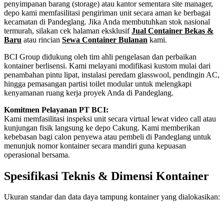
penyimpanan barang (storage) atau kantor sementara site manager,
depo kami memfasilitasi pengiriman unit secara aman ke berbagai
kecamatan di Pandeglang. Jika Anda membutuhkan stok nasional
termurah, silakan cek halaman eksklusif
Jual Container Bekas &
Baru
atau rincian
Sewa Container Bulanan
kami.
BCI Group didukung oleh tim ahli pengelasan dan perbaikan
kontainer berlisensi. Kami melayani modifikasi kustom mulai dari
penambahan pintu lipat, instalasi peredam glasswool, pendingin AC,
hingga pemasangan partisi toilet modular untuk melengkapi
kenyamanan ruang kerja proyek Anda di Pandeglang.
Komitmen Pelayanan PT BCI:
Kami memfasilitasi inspeksi unit secara virtual lewat video call atau
kunjungan fisik langsung ke depo Cakung. Kami memberikan
kebebasan bagi calon penyewa atau pembeli di Pandeglang untuk
menunjuk nomor kontainer secara mandiri guna kepuasan
operasional bersama.
Spesifikasi Teknis & Dimensi Kontainer
Ukuran standar dan data daya tampung kontainer yang dialokasikan:
Kriteria Unit
Spesifikasi Teknis