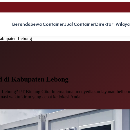
Beranda
Sewa Container
Jual Container
Direktori Wilay
Kabupaten Lebong
d
di Kabupaten Lebong
Lebong? PT Bintang Citra International menyediakan layanan beli conta
imasi waktu kirim yang cepat ke lokasi Anda.