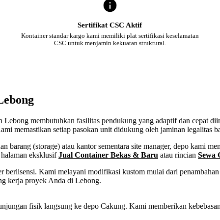
Sertifikat CSC Aktif
Kontainer standar kargo kami memiliki plat sertifikasi keselamatan
CSC untuk menjamin kekuatan struktural.
 Lebong
ten Lebong membutuhkan fasilitas pendukung yang adaptif dan cepat dii
ami memastikan setiap pasokan unit didukung oleh jaminan legalitas b
 barang (storage) atau kantor sementara site manager, depo kami memf
 halaman eksklusif
Jual Container Bekas & Baru
atau rincian
Sewa 
 berlisensi. Kami melayani modifikasi kustom mulai dari penambahan p
ng kerja proyek Anda di Lebong.
tau kunjungan fisik langsung ke depo Cakung. Kami memberikan kebeba