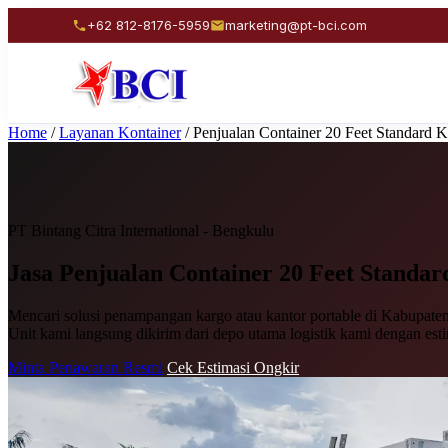
+62 812-8176-5959
marketing@pt-bci.com
Home
/
Layanan Kontainer
/
Penjualan Container 20 Feet Standard 
PT Bintang Citra International - Bengkulu
Jasa Penjualan
Container 20 Feet Standar
Mencari solusi penampangan kargo atau kantor portable di Kabupaten 
Unit kami langsung dikirim dari depo utama logistik kami dengan est
Minta Penawaran Resmi
Cek Estimasi Ongkir