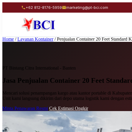
+62 812-8176-5959
marketing@pt-bci.com
Home
/
Layanan Kontainer
/
Penjualan Container 20 Feet Standard 
PT Bintang Citra International - Banten
Jasa Penjualan
Container 20 Feet Standar
Mencari solusi penampangan kargo atau kantor portable di Kabupaten 
Unit kami langsung dikirim dari depo utama logistik kami dengan est
Minta Penawaran Resmi
Cek Estimasi Ongkir