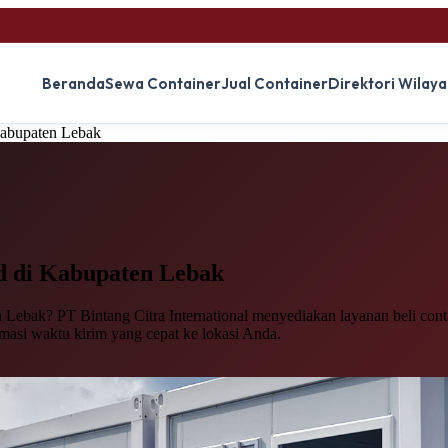
Beranda
Sewa Container
Jual Container
Direktori Wilay
Kabupaten Lebak
d
di Kabupaten Lebak
Lebak? PT Bintang Citra International menyediakan layanan beli contai
imasi waktu kirim yang cepat ke lokasi Anda.