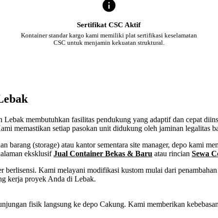
Sertifikat CSC Aktif
Kontainer standar kargo kami memiliki plat sertifikasi keselamatan
CSC untuk menjamin kekuatan struktural.
 Lebak
ten Lebak membutuhkan fasilitas pendukung yang adaptif dan cepat diin
ami memastikan setiap pasokan unit didukung oleh jaminan legalitas b
 barang (storage) atau kantor sementara site manager, depo kami memf
halaman eksklusif
Jual Container Bekas & Baru
atau rincian
Sewa C
 berlisensi. Kami melayani modifikasi kustom mulai dari penambahan p
ng kerja proyek Anda di Lebak.
tau kunjungan fisik langsung ke depo Cakung. Kami memberikan kebeba