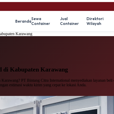
Sewa
Jual
Direktori
Beranda
Container
Container
Wilayah
 Kabupaten Karawang
d
di Kabupaten Karawang
Karawang? PT Bintang Citra International menyediakan layanan beli co
engan estimasi waktu kirim yang cepat ke lokasi Anda.