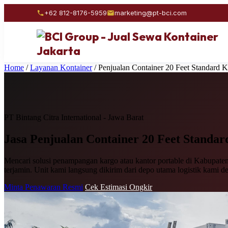
+62 812-8176-5959
marketing@pt-bci.com
Home
/
Layanan Kontainer
/
Penjualan Container 20 Feet Standard
PT Bintang Citra International - Jawa Barat
Jasa Penjualan
Container 20 Feet Standar
Mencari solusi penampangan kargo atau kantor portable di Kabupaten 
terjamin. Unit kami langsung dikirim dari depo utama logistik kami d
Minta Penawaran Resmi
Cek Estimasi Ongkir