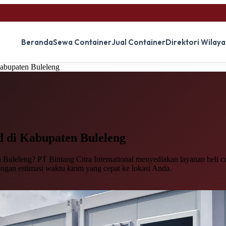
Beranda
Sewa Container
Jual Container
Direktori Wilay
Kabupaten Buleleng
d
di Kabupaten Buleleng
Buleleng? PT Bintang Citra International menyediakan layanan beli con
engan estimasi waktu kirim yang cepat ke lokasi Anda.