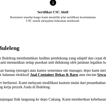
Sertifikat CSC Aktif
Kontainer standar kargo kami memiliki plat sertifikasi keselamatan
CSC untuk menjamin kekuatan struktural.
Buleleng
ten Buleleng membutuhkan fasilitas pendukung yang adaptif dan cepat d
ami memastikan setiap pasokan unit didukung oleh jaminan legalitas b
 barang (storage) atau kantor sementara site manager, depo kami memf
ek halaman eksklusif
Jual Container Bekas & Baru
atau rincian
Sewa
 berlisensi. Kami melayani modifikasi kustom mulai dari penambahan p
ng kerja proyek Anda di Buleleng.
tau kunjungan fisik langsung ke depo Cakung. Kami memberikan kebebas