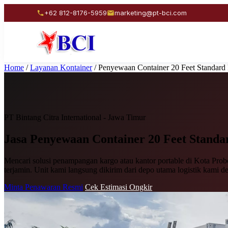
+62 812-8176-5959
marketing@pt-bci.com
Home
/
Layanan Kontainer
/
Penyewaan Container 20 Feet Standard
PT Bintang Citra International - Jawa Timur
Jasa Penyewaan
Container 20 Feet Standa
Mencari solusi penampangan kargo atau kantor portable di Kota Probo
terjamin. Unit kami langsung dikirim dari depo utama logistik kami d
Minta Penawaran Resmi
Cek Estimasi Ongkir