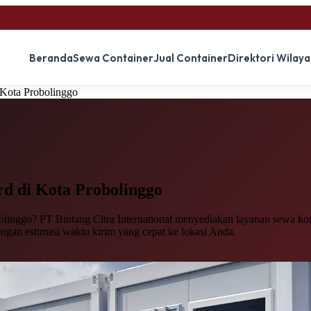
Beranda
Sewa Container
Jual Container
Direktori Wilay
 Kota Probolinggo
rd
di Kota Probolinggo
linggo? PT Bintang Citra International menyediakan layanan sewa kont
engan estimasi waktu kirim yang cepat ke lokasi Anda.