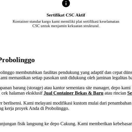
Sertifikat CSC Aktif
Kontainer standar kargo kami memiliki plat sertifikasi keselamatan
CSC untuk menjamin kekuatan struktural.
Probolinggo
obolinggo membutuhkan fasilitas pendukung yang adaptif dan cepat diin
ami memastikan setiap pasokan unit didukung oleh jaminan legalitas b
an barang (storage) atau kantor sementara site manager, depo kami m
n cek halaman eksklusif
Jual Container Bekas & Baru
atau rincian
Se
 berlisensi. Kami melayani modifikasi kustom mulai dari penambahan p
ng kerja proyek Anda di Probolinggo.
tau kunjungan fisik langsung ke depo Cakung. Kami memberikan kebebas