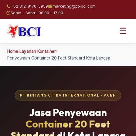
+62 812-8176-5959
marketing@pt-bci.com
Senin - Sabtu: 08:00 - 17:00
☰
Home
Layanan Kontainer
/
/
Penyewaan Container 20 Feet Standard Kota Langsa
PT BINTANG CITRA INTERNATIONAL - ACEH
Jasa Penyewaan
Container 20 Feet
Standard
di Kota Langsa