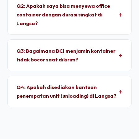
container memakan waktu sekitar 4 - 7 Hari
Q2: Apakah saya bisa menyewa office
setelah proses administrasi selesai. Unit
container dengan durasi singkat di
dimobilisasi menggunakan armada truk trailer
Langsa?
langsung dari depo terpusat kami.
Ya, kami melayani penyewaan bulanan dengan
durasi sewa fleksibel. Kami memberikan tarif
Q3: Bagaimana BCI menjamin kontainer
progresif yang lebih ekonomis jika Anda
tidak bocor saat dikirim?
berkomitmen menyewa untuk jangka menengah
hingga jangka panjang.
Setiap unit di depo kami wajib melalui pengujian
*light test* (uji tembus cahaya) dan penyiraman
Q4: Apakah disediakan bantuan
air bertekanan tinggi untuk memastikan dinding
penempatan unit (unloading) di Langsa?
panel baja corten dan karet pelindung pintu 100%
kedap air sebelum pemuatan.
Ya, pengiriman kontainer dapat dipesan berikut
jasa truk crane terpadu untuk melakukan bongkar
muat (*unloading*) dan penempatan kontainer
secara presisi di atas pondasi semen yang telah