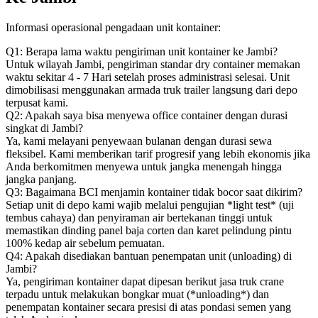
Informasi operasional pengadaan unit kontainer:
Q1: Berapa lama waktu pengiriman unit kontainer ke Jambi?
Untuk wilayah Jambi, pengiriman standar dry container memakan
waktu sekitar 4 - 7 Hari setelah proses administrasi selesai. Unit
dimobilisasi menggunakan armada truk trailer langsung dari depo
terpusat kami.
Q2: Apakah saya bisa menyewa office container dengan durasi
singkat di Jambi?
Ya, kami melayani penyewaan bulanan dengan durasi sewa
fleksibel. Kami memberikan tarif progresif yang lebih ekonomis jika
Anda berkomitmen menyewa untuk jangka menengah hingga
jangka panjang.
Q3: Bagaimana BCI menjamin kontainer tidak bocor saat dikirim?
Setiap unit di depo kami wajib melalui pengujian *light test* (uji
tembus cahaya) dan penyiraman air bertekanan tinggi untuk
memastikan dinding panel baja corten dan karet pelindung pintu
100% kedap air sebelum pemuatan.
Q4: Apakah disediakan bantuan penempatan unit (unloading) di
Jambi?
Ya, pengiriman kontainer dapat dipesan berikut jasa truk crane
terpadu untuk melakukan bongkar muat (*unloading*) dan
penempatan kontainer secara presisi di atas pondasi semen yang