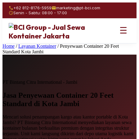
+62 812-8176-5959
marketing@pt-bci.com
Senin - Sabtu: 08:00 - 17:00
☰
Home
/
Layanan Kontainer
/
Penyewaan Container 20 Feet
Standard Kota Jambi
PT Bintang Citra International - Jambi
Jasa Penyewaan
Container 20 Feet
Standard
di Kota Jambi
Mencari solusi penampangan kargo atau kantor portable di Kota
Jambi? PT Bintang Citra International menyediakan layanan sewa
kontainer bulanan berkualitas premium dengan integritas struktur
terjamin. Unit kami langsung dikirim dari depo utama logistik kami