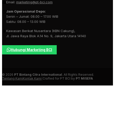
Email:
marketing@pt-bci.com
Jam Operasional Depo:
Senin – Jumat: 08.00 – 17.00 WIB
Sabtu: 08.00 – 13.00 WIB
Kawasan Berikat Nusantara (KBN Cakung),
Jl. Jawa Raya Blok A.14 No. 9, Jakarta Utara 14140
Hubungi Marketing BCI
© 2026
PT Bintang Citra International
. All Rights Reserved.
Tentang Kami
Kontak Kami
|
Crafted for PT BCI by
PT MISEFA