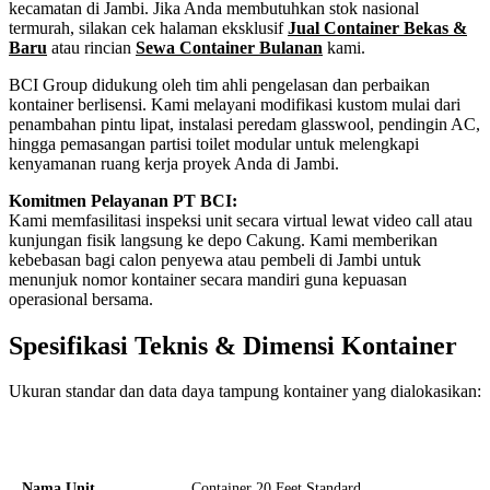
kecamatan di Jambi. Jika Anda membutuhkan stok nasional
termurah, silakan cek halaman eksklusif
Jual Container Bekas &
Baru
atau rincian
Sewa Container Bulanan
kami.
BCI Group didukung oleh tim ahli pengelasan dan perbaikan
kontainer berlisensi. Kami melayani modifikasi kustom mulai dari
penambahan pintu lipat, instalasi peredam glasswool, pendingin AC,
hingga pemasangan partisi toilet modular untuk melengkapi
kenyamanan ruang kerja proyek Anda di Jambi.
Komitmen Pelayanan PT BCI:
Kami memfasilitasi inspeksi unit secara virtual lewat video call atau
kunjungan fisik langsung ke depo Cakung. Kami memberikan
kebebasan bagi calon penyewa atau pembeli di Jambi untuk
menunjuk nomor kontainer secara mandiri guna kepuasan
operasional bersama.
Spesifikasi Teknis & Dimensi Kontainer
Ukuran standar dan data daya tampung kontainer yang dialokasikan:
Kriteria Unit
Spesifikasi Teknis
Nama Unit
Container 20 Feet Standard