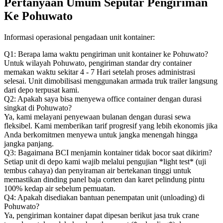
Pertanyaan Umum Seputar Pengiriman
Ke Pohuwato
Informasi operasional pengadaan unit kontainer:
Q1: Berapa lama waktu pengiriman unit kontainer ke Pohuwato?
Untuk wilayah Pohuwato, pengiriman standar dry container
memakan waktu sekitar 4 - 7 Hari setelah proses administrasi
selesai. Unit dimobilisasi menggunakan armada truk trailer langsung
dari depo terpusat kami.
Q2: Apakah saya bisa menyewa office container dengan durasi
singkat di Pohuwato?
Ya, kami melayani penyewaan bulanan dengan durasi sewa
fleksibel. Kami memberikan tarif progresif yang lebih ekonomis jika
Anda berkomitmen menyewa untuk jangka menengah hingga
jangka panjang.
Q3: Bagaimana BCI menjamin kontainer tidak bocor saat dikirim?
Setiap unit di depo kami wajib melalui pengujian *light test* (uji
tembus cahaya) dan penyiraman air bertekanan tinggi untuk
memastikan dinding panel baja corten dan karet pelindung pintu
100% kedap air sebelum pemuatan.
Q4: Apakah disediakan bantuan penempatan unit (unloading) di
Pohuwato?
Ya, pengiriman kontainer dapat dipesan berikut jasa truk crane