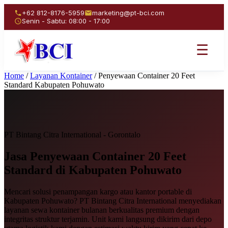
+62 812-8176-5959
marketing@pt-bci.com
Senin - Sabtu: 08:00 - 17:00
☰
Home
/
Layanan Kontainer
/
Penyewaan Container 20 Feet
Standard Kabupaten Pohuwato
PT Bintang Citra International - Gorontalo
Jasa Penyewaan
Container 20 Feet
Standard
di Kabupaten Pohuwato
Mencari solusi penampangan kargo atau kantor portable di
Kabupaten Pohuwato? PT Bintang Citra International menyediakan
layanan sewa kontainer bulanan berkualitas premium dengan
integritas struktur terjamin. Unit kami langsung dikirim dari depo