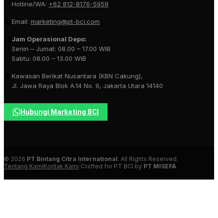
Hotline/WA:
+62 812-8176-5959
Email:
marketing@pt-bci.com
Jam Operasional Depo:
Senin – Jumat: 08.00 – 17.00 WIB
Sabtu: 08.00 – 13.00 WIB
Kawasan Berikat Nusantara (KBN Cakung),
Jl. Jawa Raya Blok A.14 No. 9, Jakarta Utara 14140
Hubungi Marketing BCI
© 2026
PT Bintang Citra International
. All Rights Reserved.
Tentang Kami
Kontak Kami
|
Crafted for PT BCI by
PT MISEFA