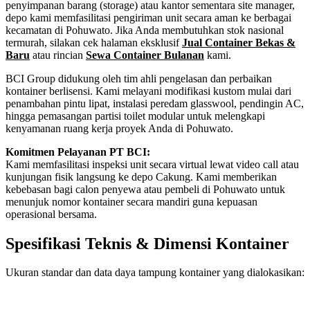
penyimpanan barang (storage) atau kantor sementara site manager,
depo kami memfasilitasi pengiriman unit secara aman ke berbagai
kecamatan di Pohuwato. Jika Anda membutuhkan stok nasional
termurah, silakan cek halaman eksklusif
Jual Container Bekas &
Baru
atau rincian
Sewa Container Bulanan
kami.
BCI Group didukung oleh tim ahli pengelasan dan perbaikan
kontainer berlisensi. Kami melayani modifikasi kustom mulai dari
penambahan pintu lipat, instalasi peredam glasswool, pendingin AC,
hingga pemasangan partisi toilet modular untuk melengkapi
kenyamanan ruang kerja proyek Anda di Pohuwato.
Komitmen Pelayanan PT BCI:
Kami memfasilitasi inspeksi unit secara virtual lewat video call atau
kunjungan fisik langsung ke depo Cakung. Kami memberikan
kebebasan bagi calon penyewa atau pembeli di Pohuwato untuk
menunjuk nomor kontainer secara mandiri guna kepuasan
operasional bersama.
Spesifikasi Teknis & Dimensi Kontainer
Ukuran standar dan data daya tampung kontainer yang dialokasikan:
Kriteria Unit
Spesifikasi Teknis