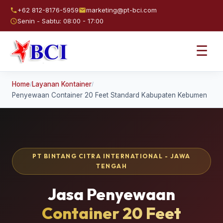
+62 812-8176-5959
marketing@pt-bci.com
Senin - Sabtu: 08:00 - 17:00
☰
Home
Layanan Kontainer
/
/
Penyewaan Container 20 Feet Standard Kabupaten Kebumen
PT BINTANG CITRA INTERNATIONAL - JAWA
TENGAH
Jasa Penyewaan
Container 20 Feet