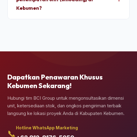
panel baja corten dan karet pelindung pintu 100%
Kebumen?
kedap air sebelum pemuatan.
Ya, pengiriman kontainer dapat dipesan berikut
jasa truk crane terpadu untuk melakukan bongkar
muat (*unloading*) dan penempatan kontainer
secara presisi di atas pondasi semen yang telah
Anda siapkan.
Dapatkan Penawaran Khusus
Kebumen Sekarang!
Hubungi tim BCI Group untuk mengonsultasikan dimensi
unit, ketersediaan stok, dan ongkos pengiriman terbaik
langsung ke lokasi proyek Anda di Kabupaten Kebumen.
Hotline WhatsApp Marketing
📞