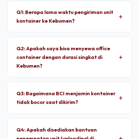
Q1: Berapa lama waktu pengiriman unit
kontainer ke Kebumen?
Untuk wilayah Kebumen, pengiriman standar dry
container memakan waktu sekitar 1 - 2 Hari
Q2: Apakah saya bisa menyewa office
setelah proses administrasi selesai. Unit
container dengan durasi singkat di
dimobilisasi menggunakan armada truk trailer
Kebumen?
langsung dari depo terpusat kami.
Ya, kami melayani penyewaan bulanan dengan
durasi sewa fleksibel. Kami memberikan tarif
Q3: Bagaimana BCI menjamin kontainer
progresif yang lebih ekonomis jika Anda
tidak bocor saat dikirim?
berkomitmen menyewa untuk jangka menengah
hingga jangka panjang.
Setiap unit di depo kami wajib melalui pengujian
*light test* (uji tembus cahaya) dan penyiraman
Q4: Apakah disediakan bantuan
air bertekanan tinggi untuk memastikan dinding
penempatan unit (unloading) di