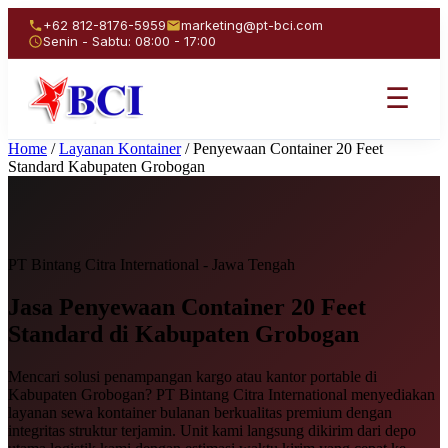
+62 812-8176-5959
marketing@pt-bci.com
Senin - Sabtu: 08:00 - 17:00
☰
Home
/
Layanan Kontainer
/
Penyewaan Container 20 Feet
Standard Kabupaten Grobogan
PT Bintang Citra International - Jawa Tengah
Jasa Penyewaan
Container 20 Feet
Standard
di Kabupaten Grobogan
Mencari solusi penampangan kargo atau kantor portable di
Kabupaten Grobogan? PT Bintang Citra International menyediakan
layanan sewa kontainer bulanan berkualitas premium dengan
integritas struktur terjamin. Unit kami langsung dikirim dari depo