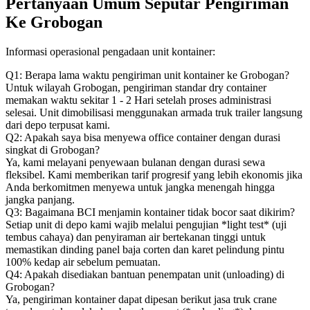
Pertanyaan Umum Seputar Pengiriman
Ke Grobogan
Informasi operasional pengadaan unit kontainer:
Q1: Berapa lama waktu pengiriman unit kontainer ke Grobogan?
Untuk wilayah Grobogan, pengiriman standar dry container
memakan waktu sekitar 1 - 2 Hari setelah proses administrasi
selesai. Unit dimobilisasi menggunakan armada truk trailer langsung
dari depo terpusat kami.
Q2: Apakah saya bisa menyewa office container dengan durasi
singkat di Grobogan?
Ya, kami melayani penyewaan bulanan dengan durasi sewa
fleksibel. Kami memberikan tarif progresif yang lebih ekonomis jika
Anda berkomitmen menyewa untuk jangka menengah hingga
jangka panjang.
Q3: Bagaimana BCI menjamin kontainer tidak bocor saat dikirim?
Setiap unit di depo kami wajib melalui pengujian *light test* (uji
tembus cahaya) dan penyiraman air bertekanan tinggi untuk
memastikan dinding panel baja corten dan karet pelindung pintu
100% kedap air sebelum pemuatan.
Q4: Apakah disediakan bantuan penempatan unit (unloading) di
Grobogan?
Ya, pengiriman kontainer dapat dipesan berikut jasa truk crane