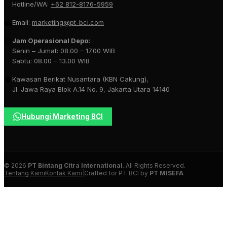
Hotline/WA:
+62 812-8176-5959
Email:
marketing@pt-bci.com
Jam Operasional Depo:
Senin – Jumat: 08.00 – 17.00 WIB
Sabtu: 08.00 – 13.00 WIB
Kawasan Berikat Nusantara (KBN Cakung),
Jl. Jawa Raya Blok A.14 No. 9, Jakarta Utara 14140
Hubungi Marketing BCI
© 2026
PT Bintang Citra International
. All Rights Reserved.
Tentang Kami
Kontak Kami
|
Crafted for PT BCI by
PT MISEFA