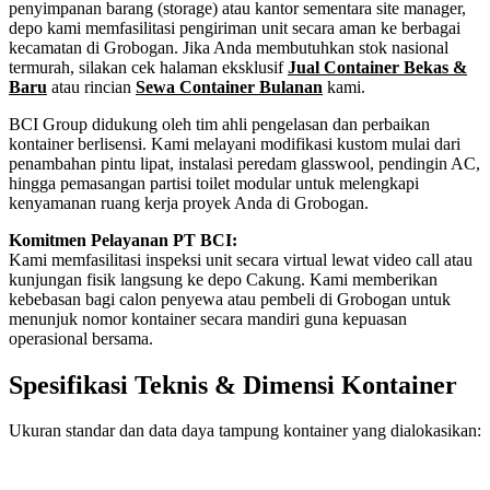
penyimpanan barang (storage) atau kantor sementara site manager,
depo kami memfasilitasi pengiriman unit secara aman ke berbagai
kecamatan di Grobogan. Jika Anda membutuhkan stok nasional
termurah, silakan cek halaman eksklusif
Jual Container Bekas &
Baru
atau rincian
Sewa Container Bulanan
kami.
BCI Group didukung oleh tim ahli pengelasan dan perbaikan
kontainer berlisensi. Kami melayani modifikasi kustom mulai dari
penambahan pintu lipat, instalasi peredam glasswool, pendingin AC,
hingga pemasangan partisi toilet modular untuk melengkapi
kenyamanan ruang kerja proyek Anda di Grobogan.
Komitmen Pelayanan PT BCI:
Kami memfasilitasi inspeksi unit secara virtual lewat video call atau
kunjungan fisik langsung ke depo Cakung. Kami memberikan
kebebasan bagi calon penyewa atau pembeli di Grobogan untuk
menunjuk nomor kontainer secara mandiri guna kepuasan
operasional bersama.
Spesifikasi Teknis & Dimensi Kontainer
Ukuran standar dan data daya tampung kontainer yang dialokasikan:
Kriteria Unit
Spesifikasi Teknis