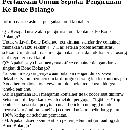
Pertanyaan Umum Seputar Pengiriman
Ke Bone Bolango
Informasi operasional pengadaan unit kontainer:
Q1: Berapa lama waktu pengiriman unit kontainer ke Bone
Bolango?
Untuk wilayah Bone Bolango, pengiriman standar dry container
memakan waktu sekitar 4 - 7 Hari setelah proses administrasi
selesai. Unit dimobilisasi menggunakan armada truk trailer langsung
dari depo terpusat kami.
Q2: Apakah saya bisa menyewa office container dengan durasi
singkat di Bone Bolango?
Ya, kami melayani penyewaan bulanan dengan durasi sewa
fleksibel. Kami memberikan tarif progresif yang lebih ekonomis jika
Anda berkomitmen menyewa untuk jangka menengah hingga
jangka panjang.
Q3: Bagaimana BCI menjamin kontainer tidak bocor saat dikirim?
Setiap unit di depo kami wajib melalui pengujian *light test* (uji
tembus cahaya) dan penyiraman air bertekanan tinggi untuk
memastikan dinding panel baja corten dan karet pelindung pintu
100% kedap air sebelum pemuatan.
Q4: Apakah disediakan bantuan penempatan unit (unloading) di
Bone Bolango?