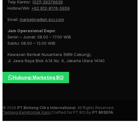
Telp Kantor:
(021) 29376639
Hotline/WA:
+62 812-8176-5959
Email:
marketing@pt-bci.com
Jam Operasional Depo:
Senin – Jumat: 08.00 – 17.00 WIB
Sabtu: 08.00 – 13.00 WIB
Kawasan Berikat Nusantara (KBN Cakung),
Jl. Jawa Raya Blok A.14 No. 9, Jakarta Utara 14140
Hubungi Marketing BCI
© 2026
PT Bintang Citra International
. All Rights Reserved.
Tentang Kami
Kontak Kami
|
Crafted for PT BCI by
PT MISEFA