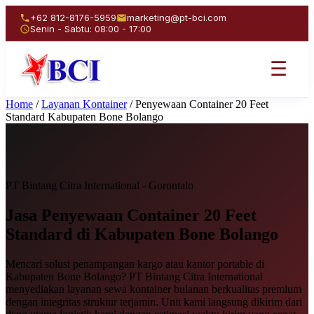
+62 812-8176-5959
marketing@pt-bci.com
Senin - Sabtu: 08:00 - 17:00
☰
Home
/
Layanan Kontainer
/
Penyewaan Container 20 Feet
Standard Kabupaten Bone Bolango
PT Bintang Citra International - Gorontalo
Jasa Penyewaan
Container 20 Feet
Standard
di Kabupaten Bone Bolango
Mencari solusi penampangan kargo atau kantor portable di
Kabupaten Bone Bolango? PT Bintang Citra International
menyediakan layanan sewa kontainer bulanan berkualitas premium
dengan integritas struktur terjamin. Unit kami langsung dikirim dari