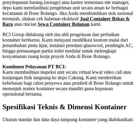
penyimpanan barang (storage) atau kantor sementara site manager,
depo kami memfasilitasi pengiriman unit secara aman ke berbagai
kecamatan di Bone Bolango. Jika Anda membutuhkan stok nasional
termurah, silakan cek halaman eksklusif
Jual Container Bekas &
Baru
atau rincian
Sewa Container Bulanan
kami.
BCI Group didukung oleh tim ahli pengelasan dan perbaikan
kontainer berlisensi. Kami melayani modifikasi kustom mulai dari
penambahan pintu lipat, instalasi peredam glasswool, pendingin AC,
hingga pemasangan partisi toilet modular untuk melengkapi
kenyamanan ruang kerja proyek Anda di Bone Bolango.
Komitmen Pelayanan PT BCI:
Kami memfasilitasi inspeksi unit secara virtual lewat video call atau
kunjungan fisik langsung ke depo Cakung. Kami memberikan
kebebasan bagi calon penyewa atau pembeli di Bone Bolango untuk
menunjuk nomor kontainer secara mandiri guna kepuasan
operasional bersama.
Spesifikasi Teknis & Dimensi Kontainer
Ukuran standar dan data daya tampung kontainer yang dialokasikan:
Kriteria Unit
Spesifikasi Teknis