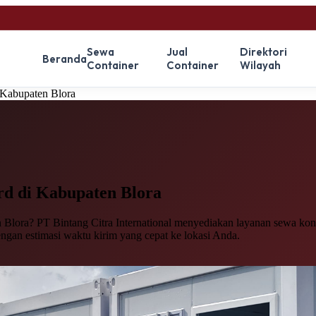
Sewa
Jual
Direktori
Beranda
Container
Container
Wilayah
 Kabupaten Blora
rd
di Kabupaten Blora
Blora? PT Bintang Citra International menyediakan layanan sewa konta
engan estimasi waktu kirim yang cepat ke lokasi Anda.