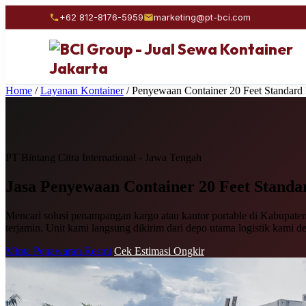
+62 812-8176-5959
marketing@pt-bci.com
Home
/
Layanan Kontainer
/
Penyewaan Container 20 Feet Standard
PT Bintang Citra International - Jawa Tengah
Jasa Penyewaan
Container 20 Feet Standa
Mencari solusi penampangan kargo atau kantor portable di Kabupaten 
terjamin. Unit kami langsung dikirim dari depo utama logistik kami d
Minta Penawaran Resmi
Cek Estimasi Ongkir