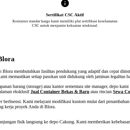
Sertifikat CSC Aktif
Kontainer standar kargo kami memiliki plat sertifikasi keselamatan
CSC untuk menjamin kekuatan struktural.
Blora
ten Blora membutuhkan fasilitas pendukung yang adaptif dan cepat diins
ami memastikan setiap pasokan unit didukung oleh jaminan legalitas b
an barang (storage) atau kantor sementara site manager, depo kami m
alaman eksklusif
Jual Container Bekas & Baru
atau rincian
Sewa Co
 berlisensi. Kami melayani modifikasi kustom mulai dari penambahan p
g kerja proyek Anda di Blora.
tau kunjungan fisik langsung ke depo Cakung. Kami memberikan kebebas