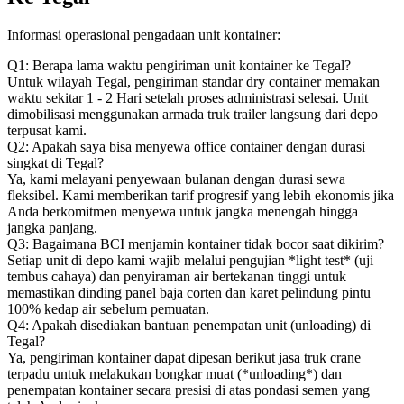
Informasi operasional pengadaan unit kontainer:
Q1: Berapa lama waktu pengiriman unit kontainer ke Tegal?
Untuk wilayah Tegal, pengiriman standar dry container memakan
waktu sekitar 1 - 2 Hari setelah proses administrasi selesai. Unit
dimobilisasi menggunakan armada truk trailer langsung dari depo
terpusat kami.
Q2: Apakah saya bisa menyewa office container dengan durasi
singkat di Tegal?
Ya, kami melayani penyewaan bulanan dengan durasi sewa
fleksibel. Kami memberikan tarif progresif yang lebih ekonomis jika
Anda berkomitmen menyewa untuk jangka menengah hingga
jangka panjang.
Q3: Bagaimana BCI menjamin kontainer tidak bocor saat dikirim?
Setiap unit di depo kami wajib melalui pengujian *light test* (uji
tembus cahaya) dan penyiraman air bertekanan tinggi untuk
memastikan dinding panel baja corten dan karet pelindung pintu
100% kedap air sebelum pemuatan.
Q4: Apakah disediakan bantuan penempatan unit (unloading) di
Tegal?
Ya, pengiriman kontainer dapat dipesan berikut jasa truk crane
terpadu untuk melakukan bongkar muat (*unloading*) dan
penempatan kontainer secara presisi di atas pondasi semen yang