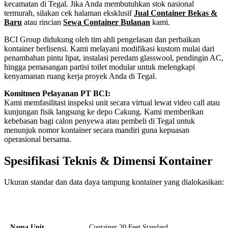
kecamatan di Tegal. Jika Anda membutuhkan stok nasional
termurah, silakan cek halaman eksklusif
Jual Container Bekas &
Baru
atau rincian
Sewa Container Bulanan
kami.
BCI Group didukung oleh tim ahli pengelasan dan perbaikan
kontainer berlisensi. Kami melayani modifikasi kustom mulai dari
penambahan pintu lipat, instalasi peredam glasswool, pendingin AC,
hingga pemasangan partisi toilet modular untuk melengkapi
kenyamanan ruang kerja proyek Anda di Tegal.
Komitmen Pelayanan PT BCI:
Kami memfasilitasi inspeksi unit secara virtual lewat video call atau
kunjungan fisik langsung ke depo Cakung. Kami memberikan
kebebasan bagi calon penyewa atau pembeli di Tegal untuk
menunjuk nomor kontainer secara mandiri guna kepuasan
operasional bersama.
Spesifikasi Teknis & Dimensi Kontainer
Ukuran standar dan data daya tampung kontainer yang dialokasikan:
Kriteria Unit
Spesifikasi Teknis
Nama Unit
Container 20 Feet Standard