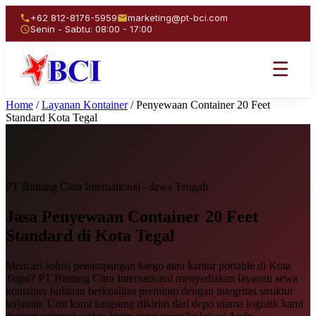
+62 812-8176-5959
marketing@pt-bci.com
Senin - Sabtu: 08:00 - 17:00
☰
Home
/
Layanan Kontainer
/
Penyewaan Container 20 Feet
Standard Kota Tegal
PT Bintang Citra International - Jawa Tengah
Jasa Penyewaan
Container 20 Feet
Standard
di Kota Tegal
Mencari solusi penampangan kargo atau kantor portable di Kota
Tegal? PT Bintang Citra International menyediakan layanan sewa
kontainer bulanan berkualitas premium dengan integritas struktur
terjamin. Unit kami langsung dikirim dari depo utama logistik kami