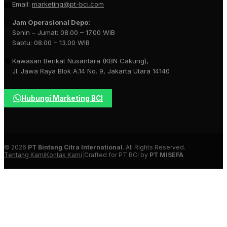
Email:
marketing@pt-bci.com
Jam Operasional Depo:
Senin – Jumat: 08.00 – 17.00 WIB
Sabtu: 08.00 – 13.00 WIB
Kawasan Berikat Nusantara (KBN Cakung),
Jl. Jawa Raya Blok A.14 No. 9, Jakarta Utara 14140
Hubungi Marketing BCI
© 2026
PT Bintang Citra International
. All Rights Reserved.
Tentang Kami
Kontak Kami
|
Crafted for PT BCI by
PT MISEFA