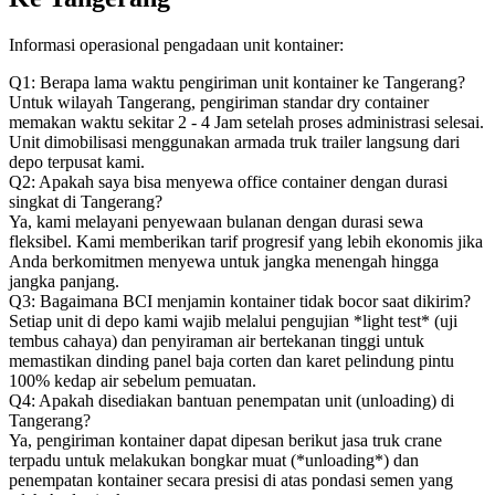
Informasi operasional pengadaan unit kontainer:
Q1: Berapa lama waktu pengiriman unit kontainer ke Tangerang?
Untuk wilayah Tangerang, pengiriman standar dry container
memakan waktu sekitar 2 - 4 Jam setelah proses administrasi selesai.
Unit dimobilisasi menggunakan armada truk trailer langsung dari
depo terpusat kami.
Q2: Apakah saya bisa menyewa office container dengan durasi
singkat di Tangerang?
Ya, kami melayani penyewaan bulanan dengan durasi sewa
fleksibel. Kami memberikan tarif progresif yang lebih ekonomis jika
Anda berkomitmen menyewa untuk jangka menengah hingga
jangka panjang.
Q3: Bagaimana BCI menjamin kontainer tidak bocor saat dikirim?
Setiap unit di depo kami wajib melalui pengujian *light test* (uji
tembus cahaya) dan penyiraman air bertekanan tinggi untuk
memastikan dinding panel baja corten dan karet pelindung pintu
100% kedap air sebelum pemuatan.
Q4: Apakah disediakan bantuan penempatan unit (unloading) di
Tangerang?
Ya, pengiriman kontainer dapat dipesan berikut jasa truk crane
terpadu untuk melakukan bongkar muat (*unloading*) dan
penempatan kontainer secara presisi di atas pondasi semen yang