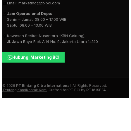
Email:
marketing@pt-bci.com
Jam Operasional Depo:
Senin – Jumat: 08.00 – 17.00 WIB
Sabtu: 08.00 – 13.00 WIB
Kawasan Berikat Nusantara (KBN Cakung),
Jl. Jawa Raya Blok A.14 No. 9, Jakarta Utara 14140
Hubungi Marketing BCI
© 2026
PT Bintang Citra International
. All Rights Reserved.
Tentang Kami
Kontak Kami
|
Crafted for PT BCI by
PT MISEFA