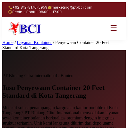
+62 812-8176-5959
marketing@pt-bci.com
Senin - Sabtu: 08:00 - 17:00
☰
Home
/
Layanan Kontainer
/
Penyewaan Container 20 Feet
Standard Kota Tangerang
PT Bintang Citra International - Banten
Jasa Penyewaan
Container 20 Feet
Standard
di Kota Tangerang
Mencari solusi penampangan kargo atau kantor portable di Kota
Tangerang? PT Bintang Citra International menyediakan layanan
sewa kontainer bulanan berkualitas premium dengan integritas
struktur terjamin. Unit kami langsung dikirim dari depo utama