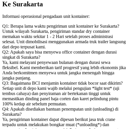
Ke Surakarta
Informasi operasional pengadaan unit kontainer:
Q1: Berapa lama waktu pengiriman unit kontainer ke Surakarta?
Untuk wilayah Surakarta, pengiriman standar dry container
memakan waktu sekitar 1 - 2 Hari setelah proses administrasi
selesai. Unit dimobilisasi menggunakan armada truk trailer langsung
dari depo terpusat kami.
Q2: Apakah saya bisa menyewa office container dengan durasi
singkat di Surakarta?
Ya, kami melayani penyewaan bulanan dengan durasi sewa
fleksibel. Kami memberikan tarif progresif yang lebih ekonomis jika
Anda berkomitmen menyewa untuk jangka menengah hingga
jangka panjang.
Q3: Bagaimana BCI menjamin kontainer tidak bocor saat dikirim?
Setiap unit di depo kami wajib melalui pengujian *light test* (uji
tembus cahaya) dan penyiraman air bertekanan tinggi untuk
memastikan dinding panel baja corten dan karet pelindung pintu
100% kedap air sebelum pemuatan.
Q4: Apakah disediakan bantuan penempatan unit (unloading) di
Surakarta?
Ya, pengiriman kontainer dapat dipesan berikut jasa truk crane
terpadu untuk melakukan bongkar muat (*unloading*) dan