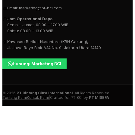
Email:
marketing@pt-bci.com
Jam Operasional Depo:
Senin – Jumat: 08.00 – 17.00 WIB
Sabtu: 08.00 – 13.00 WIB
Kawasan Berikat Nusantara (KBN Cakung),
Jl. Jawa Raya Blok A.14 No. 9, Jakarta Utara 14140
Hubungi Marketing BCI
© 2026
PT Bintang Citra International
. All Rights Reserved.
Tentang Kami
Kontak Kami
|
Crafted for PT BCI by
PT MISEFA