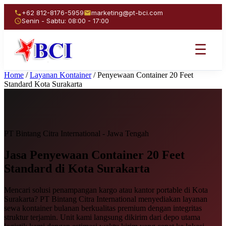
+62 812-8176-5959
marketing@pt-bci.com
Senin - Sabtu: 08:00 - 17:00
☰
Home
/
Layanan Kontainer
/
Penyewaan Container 20 Feet
Standard Kota Surakarta
PT Bintang Citra International - Jawa Tengah
Jasa Penyewaan
Container 20 Feet
Standard
di Kota Surakarta
Mencari solusi penampangan kargo atau kantor portable di Kota
Surakarta? PT Bintang Citra International menyediakan layanan
sewa kontainer bulanan berkualitas premium dengan integritas
struktur terjamin. Unit kami langsung dikirim dari depo utama