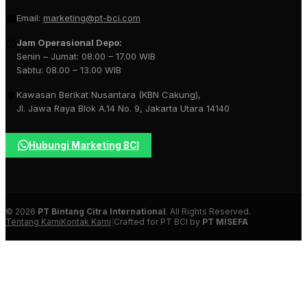
Email:
marketing@pt-bci.com
Jam Operasional Depo:
Senin – Jumat: 08.00 – 17.00 WIB
Sabtu: 08.00 – 13.00 WIB
Kawasan Berikat Nusantara (KBN Cakung),
Jl. Jawa Raya Blok A.14 No. 9, Jakarta Utara 14140
Hubungi Marketing BCI
© 2026
PT Bintang Citra International
. All Rights Reserved.
Tentang Kami
Kontak Kami
|
Crafted for PT BCI by
PT MISEFA