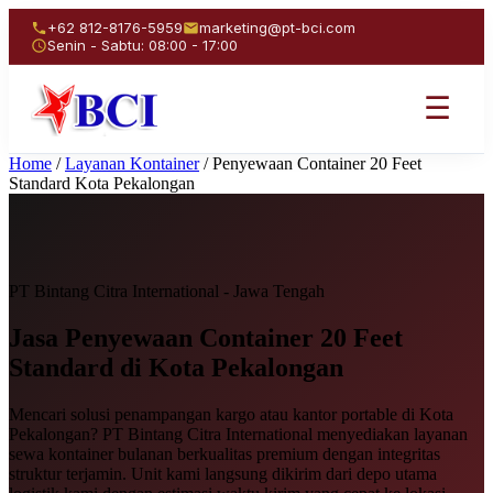
+62 812-8176-5959
marketing@pt-bci.com
Senin - Sabtu: 08:00 - 17:00
☰
Home
/
Layanan Kontainer
/
Penyewaan Container 20 Feet
Standard Kota Pekalongan
PT Bintang Citra International - Jawa Tengah
Jasa Penyewaan
Container 20 Feet
Standard
di Kota Pekalongan
Mencari solusi penampangan kargo atau kantor portable di Kota
Pekalongan? PT Bintang Citra International menyediakan layanan
sewa kontainer bulanan berkualitas premium dengan integritas
struktur terjamin. Unit kami langsung dikirim dari depo utama