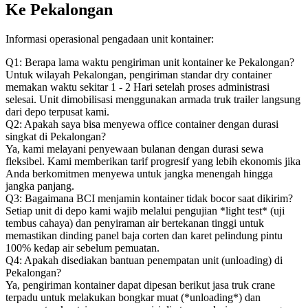
Ke Pekalongan
Informasi operasional pengadaan unit kontainer:
Q1: Berapa lama waktu pengiriman unit kontainer ke Pekalongan?
Untuk wilayah Pekalongan, pengiriman standar dry container
memakan waktu sekitar 1 - 2 Hari setelah proses administrasi
selesai. Unit dimobilisasi menggunakan armada truk trailer langsung
dari depo terpusat kami.
Q2: Apakah saya bisa menyewa office container dengan durasi
singkat di Pekalongan?
Ya, kami melayani penyewaan bulanan dengan durasi sewa
fleksibel. Kami memberikan tarif progresif yang lebih ekonomis jika
Anda berkomitmen menyewa untuk jangka menengah hingga
jangka panjang.
Q3: Bagaimana BCI menjamin kontainer tidak bocor saat dikirim?
Setiap unit di depo kami wajib melalui pengujian *light test* (uji
tembus cahaya) dan penyiraman air bertekanan tinggi untuk
memastikan dinding panel baja corten dan karet pelindung pintu
100% kedap air sebelum pemuatan.
Q4: Apakah disediakan bantuan penempatan unit (unloading) di
Pekalongan?
Ya, pengiriman kontainer dapat dipesan berikut jasa truk crane
terpadu untuk melakukan bongkar muat (*unloading*) dan