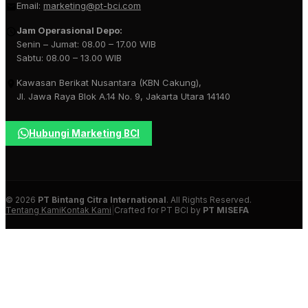
Email:
marketing@pt-bci.com
Jam Operasional Depo:
Senin – Jumat: 08.00 – 17.00 WIB
Sabtu: 08.00 – 13.00 WIB
Kawasan Berikat Nusantara (KBN Cakung),
Jl. Jawa Raya Blok A.14 No. 9, Jakarta Utara 14140
Hubungi Marketing BCI
© 2026
PT Bintang Citra International
. All Rights Reserved.
Tentang Kami
Kontak Kami
|
Crafted for PT BCI by
PT MISEFA