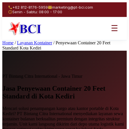
+62 812-8176-5959
marketing@pt-bci.com
Senin - Sabtu: 08:00 - 17:00
☰
Home
/
Layanan Kontainer
/
Penyewaan Container 20 Feet
Standard Kota Kediri
PT Bintang Citra International - Jawa Timur
Jasa Penyewaan
Container 20 Feet
Standard
di Kota Kediri
Mencari solusi penampangan kargo atau kantor portable di Kota
Kediri? PT Bintang Citra International menyediakan layanan sewa
kontainer bulanan berkualitas premium dengan integritas struktur
terjamin. Unit kami langsung dikirim dari depo utama logistik kami