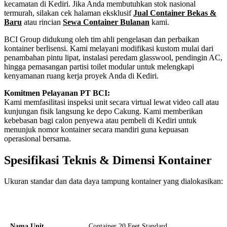
kecamatan di Kediri. Jika Anda membutuhkan stok nasional
termurah, silakan cek halaman eksklusif
Jual Container Bekas &
Baru
atau rincian
Sewa Container Bulanan
kami.
BCI Group didukung oleh tim ahli pengelasan dan perbaikan
kontainer berlisensi. Kami melayani modifikasi kustom mulai dari
penambahan pintu lipat, instalasi peredam glasswool, pendingin AC,
hingga pemasangan partisi toilet modular untuk melengkapi
kenyamanan ruang kerja proyek Anda di Kediri.
Komitmen Pelayanan PT BCI:
Kami memfasilitasi inspeksi unit secara virtual lewat video call atau
kunjungan fisik langsung ke depo Cakung. Kami memberikan
kebebasan bagi calon penyewa atau pembeli di Kediri untuk
menunjuk nomor kontainer secara mandiri guna kepuasan
operasional bersama.
Spesifikasi Teknis & Dimensi Kontainer
Ukuran standar dan data daya tampung kontainer yang dialokasikan:
Kriteria Unit
Spesifikasi Teknis
Nama Unit
Container 20 Feet Standard