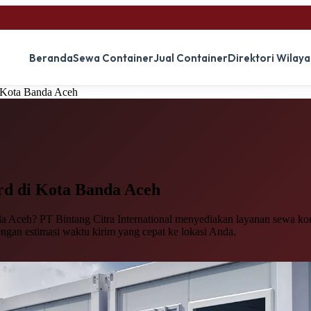
Beranda
Sewa Container
Jual Container
Direktori Wilay
 Kota Banda Aceh
rd
di Kota Banda Aceh
a Aceh? PT Bintang Citra International menyediakan layanan sewa kont
engan estimasi waktu kirim yang cepat ke lokasi Anda.