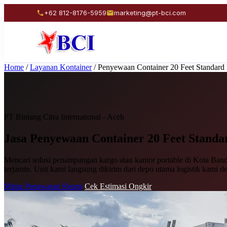
+62 812-8176-5959
marketing@pt-bci.com
Home
/
Layanan Kontainer
/
Penyewaan Container 20 Feet Standard
PT Bintang Citra International - Aceh
Jasa Penyewaan
Container 20 Feet Standa
Mencari solusi penampangan kargo atau kantor portable di Kota Band
terjamin. Unit kami langsung dikirim dari depo utama logistik kami d
Minta Penawaran Resmi
Cek Estimasi Ongkir