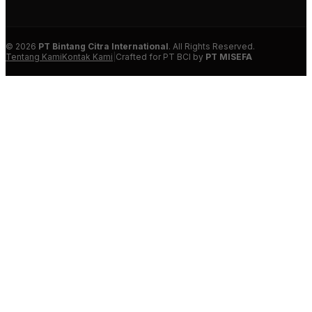
© 2026
PT Bintang Citra International
. All Rights Reserved.
Tentang Kami
Kontak Kami
|
Crafted for PT BCI by
PT MISEFA