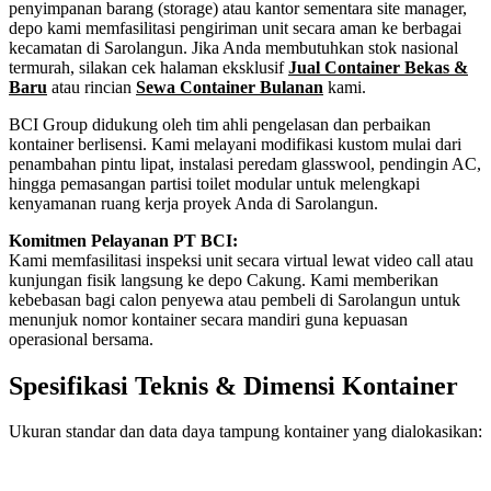
penyimpanan barang (storage) atau kantor sementara site manager,
depo kami memfasilitasi pengiriman unit secara aman ke berbagai
kecamatan di Sarolangun. Jika Anda membutuhkan stok nasional
termurah, silakan cek halaman eksklusif
Jual Container Bekas &
Baru
atau rincian
Sewa Container Bulanan
kami.
BCI Group didukung oleh tim ahli pengelasan dan perbaikan
kontainer berlisensi. Kami melayani modifikasi kustom mulai dari
penambahan pintu lipat, instalasi peredam glasswool, pendingin AC,
hingga pemasangan partisi toilet modular untuk melengkapi
kenyamanan ruang kerja proyek Anda di Sarolangun.
Komitmen Pelayanan PT BCI:
Kami memfasilitasi inspeksi unit secara virtual lewat video call atau
kunjungan fisik langsung ke depo Cakung. Kami memberikan
kebebasan bagi calon penyewa atau pembeli di Sarolangun untuk
menunjuk nomor kontainer secara mandiri guna kepuasan
operasional bersama.
Spesifikasi Teknis & Dimensi Kontainer
Ukuran standar dan data daya tampung kontainer yang dialokasikan:
Kriteria Unit
Spesifikasi Teknis