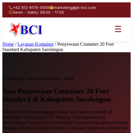
+62 812-8176-5959
marketing@pt-bci.com
Senin - Sabtu: 08:00 - 17:00
☰
Home
/
Layanan Kontainer
/
Penyewaan Container 20 Feet
Standard Kabupaten Sarolangun
PT Bintang Citra International - Jambi
Jasa Penyewaan
Container 20 Feet
Standard
di Kabupaten Sarolangun
Mencari solusi penampangan kargo atau kantor portable di
Kabupaten Sarolangun? PT Bintang Citra International
menyediakan layanan sewa kontainer bulanan berkualitas premium
dengan integritas struktur terjamin. Unit kami langsung dikirim dari