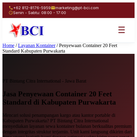
+62 812-8176-5959
marketing@pt-bci.com
Senin - Sabtu: 08:00 - 17:00
☰
Home
/
Layanan Kontainer
/
Penyewaan Container 20 Feet
Standard Kabupaten Purwakarta
PT Bintang Citra International - Jawa Barat
Jasa Penyewaan
Container 20 Feet
Standard
di Kabupaten Purwakarta
Mencari solusi penampangan kargo atau kantor portable di
Kabupaten Purwakarta? PT Bintang Citra International
menyediakan layanan sewa kontainer bulanan berkualitas premium
dengan integritas struktur terjamin. Unit kami langsung dikirim dari