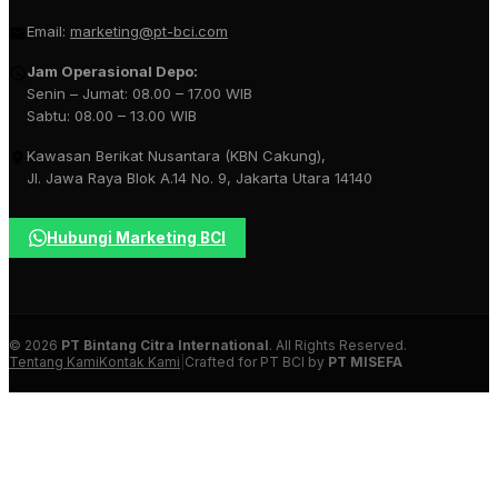
Email:
marketing@pt-bci.com
Jam Operasional Depo:
Senin – Jumat: 08.00 – 17.00 WIB
Sabtu: 08.00 – 13.00 WIB
Kawasan Berikat Nusantara (KBN Cakung),
Jl. Jawa Raya Blok A.14 No. 9, Jakarta Utara 14140
Hubungi Marketing BCI
© 2026
PT Bintang Citra International
. All Rights Reserved.
Tentang Kami
Kontak Kami
|
Crafted for PT BCI by
PT MISEFA