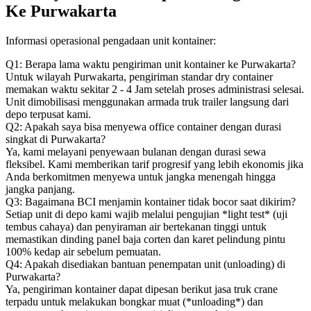
Ke Purwakarta
Informasi operasional pengadaan unit kontainer:
Q1: Berapa lama waktu pengiriman unit kontainer ke Purwakarta?
Untuk wilayah Purwakarta, pengiriman standar dry container
memakan waktu sekitar 2 - 4 Jam setelah proses administrasi selesai.
Unit dimobilisasi menggunakan armada truk trailer langsung dari
depo terpusat kami.
Q2: Apakah saya bisa menyewa office container dengan durasi
singkat di Purwakarta?
Ya, kami melayani penyewaan bulanan dengan durasi sewa
fleksibel. Kami memberikan tarif progresif yang lebih ekonomis jika
Anda berkomitmen menyewa untuk jangka menengah hingga
jangka panjang.
Q3: Bagaimana BCI menjamin kontainer tidak bocor saat dikirim?
Setiap unit di depo kami wajib melalui pengujian *light test* (uji
tembus cahaya) dan penyiraman air bertekanan tinggi untuk
memastikan dinding panel baja corten dan karet pelindung pintu
100% kedap air sebelum pemuatan.
Q4: Apakah disediakan bantuan penempatan unit (unloading) di
Purwakarta?
Ya, pengiriman kontainer dapat dipesan berikut jasa truk crane
terpadu untuk melakukan bongkar muat (*unloading*) dan