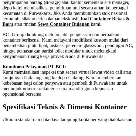
penyimpanan barang (storage) atau kantor sementara site manager,
depo kami memfasilitasi pengiriman unit secara aman ke berbagai
kecamatan di Purwakarta. Jika Anda membutuhkan stok nasional
termurah, silakan cek halaman eksklusif
Jual Container Bekas &
Baru
atau rincian
Sewa Container Bulanan
kami.
BCI Group didukung oleh tim ahli pengelasan dan perbaikan
kontainer berlisensi. Kami melayani modifikasi kustom mulai dari
penambahan pintu lipat, instalasi peredam glasswool, pendingin AC,
hingga pemasangan partisi toilet modular untuk melengkapi
kenyamanan ruang kerja proyek Anda di Purwakarta.
Komitmen Pelayanan PT BCI:
Kami memfasilitasi inspeksi unit secara virtual lewat video call atau
kunjungan fisik langsung ke depo Cakung. Kami memberikan
kebebasan bagi calon penyewa atau pembeli di Purwakarta untuk
menunjuk nomor kontainer secara mandiri guna kepuasan
operasional bersama.
Spesifikasi Teknis & Dimensi Kontainer
Ukuran standar dan data daya tampung kontainer yang dialokasikan:
Kriteria Unit
Spesifikasi Teknis