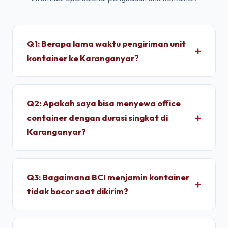
Q1: Berapa lama waktu pengiriman unit
kontainer ke Karanganyar?
Untuk wilayah Karanganyar, pengiriman standar
dry container memakan waktu sekitar 1 - 2 Hari
Q2: Apakah saya bisa menyewa office
setelah proses administrasi selesai. Unit
container dengan durasi singkat di
dimobilisasi menggunakan armada truk trailer
Karanganyar?
langsung dari depo terpusat kami.
Ya, kami melayani penyewaan bulanan dengan
durasi sewa fleksibel. Kami memberikan tarif
Q3: Bagaimana BCI menjamin kontainer
progresif yang lebih ekonomis jika Anda
tidak bocor saat dikirim?
berkomitmen menyewa untuk jangka menengah
hingga jangka panjang.
Setiap unit di depo kami wajib melalui pengujian