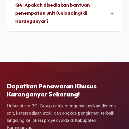
*light test* (uji tembus cahaya) dan penyiraman
Q4: Apakah disediakan bantuan
air bertekanan tinggi untuk memastikan dinding
penempatan unit (unloading) di
panel baja corten dan karet pelindung pintu 100%
Karanganyar?
kedap air sebelum pemuatan.
Ya, pengiriman kontainer dapat dipesan berikut
jasa truk crane terpadu untuk melakukan bongkar
muat (*unloading*) dan penempatan kontainer
secara presisi di atas pondasi semen yang telah
Anda siapkan.
Dapatkan Penawaran Khusus
Karanganyar Sekarang!
Hubungi tim BCI Group untuk mengonsultasikan dimensi
unit, ketersediaan stok, dan ongkos pengiriman terbaik
langsung ke lokasi proyek Anda di Kabupaten
Karanganyar.