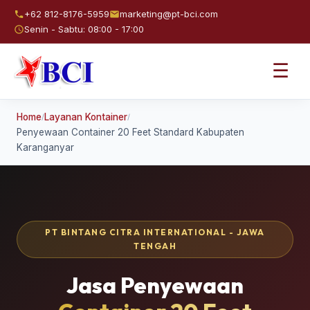
+62 812-8176-5959
marketing@pt-bci.com
Senin - Sabtu: 08:00 - 17:00
☰
Home
Layanan Kontainer
/
/
Penyewaan Container 20 Feet Standard Kabupaten
Karanganyar
PT BINTANG CITRA INTERNATIONAL - JAWA
TENGAH
Jasa Penyewaan