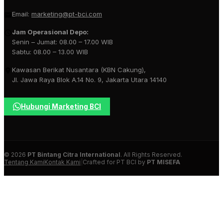
Email:
marketing@pt-bci.com
Jam Operasional Depo:
Senin – Jumat: 08.00 – 17.00 WIB
Sabtu: 08.00 – 13.00 WIB
Kawasan Berikat Nusantara (KBN Cakung),
Jl. Jawa Raya Blok A.14 No. 9, Jakarta Utara 14140
Hubungi Marketing BCI
© 2026
PT Bintang Citra International
. All Rights Reserved.
Tentang Kami
Kontak Kami
|
Crafted for PT BCI by
PT MISEFA