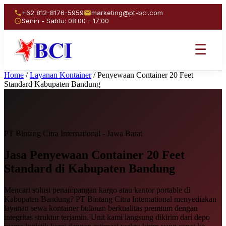
+62 812-8176-5959
marketing@pt-bci.com
Senin - Sabtu: 08:00 - 17:00
☰
Home
/
Layanan Kontainer
/
Penyewaan Container 20 Feet
Standard Kabupaten Bandung
PT Bintang Citra International - Jawa Barat
Jasa Penyewaan
Container 20 Feet
Standard
di Kabupaten Bandung
Mencari solusi penampangan kargo atau kantor portable di
Kabupaten Bandung? PT Bintang Citra International menyediakan
layanan sewa kontainer bulanan berkualitas premium dengan
integritas struktur terjamin. Unit kami langsung dikirim dari depo