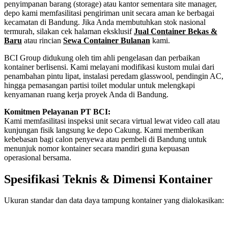
penyimpanan barang (storage) atau kantor sementara site manager,
depo kami memfasilitasi pengiriman unit secara aman ke berbagai
kecamatan di Bandung. Jika Anda membutuhkan stok nasional
termurah, silakan cek halaman eksklusif
Jual Container Bekas &
Baru
atau rincian
Sewa Container Bulanan
kami.
BCI Group didukung oleh tim ahli pengelasan dan perbaikan
kontainer berlisensi. Kami melayani modifikasi kustom mulai dari
penambahan pintu lipat, instalasi peredam glasswool, pendingin AC,
hingga pemasangan partisi toilet modular untuk melengkapi
kenyamanan ruang kerja proyek Anda di Bandung.
Komitmen Pelayanan PT BCI:
Kami memfasilitasi inspeksi unit secara virtual lewat video call atau
kunjungan fisik langsung ke depo Cakung. Kami memberikan
kebebasan bagi calon penyewa atau pembeli di Bandung untuk
menunjuk nomor kontainer secara mandiri guna kepuasan
operasional bersama.
Spesifikasi Teknis & Dimensi Kontainer
Ukuran standar dan data daya tampung kontainer yang dialokasikan:
Kriteria Unit
Spesifikasi Teknis