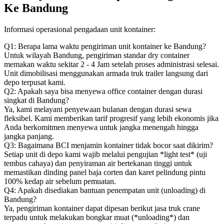
Ke Bandung
Informasi operasional pengadaan unit kontainer:
Q1: Berapa lama waktu pengiriman unit kontainer ke Bandung?
Untuk wilayah Bandung, pengiriman standar dry container
memakan waktu sekitar 2 - 4 Jam setelah proses administrasi selesai.
Unit dimobilisasi menggunakan armada truk trailer langsung dari
depo terpusat kami.
Q2: Apakah saya bisa menyewa office container dengan durasi
singkat di Bandung?
Ya, kami melayani penyewaan bulanan dengan durasi sewa
fleksibel. Kami memberikan tarif progresif yang lebih ekonomis jika
Anda berkomitmen menyewa untuk jangka menengah hingga
jangka panjang.
Q3: Bagaimana BCI menjamin kontainer tidak bocor saat dikirim?
Setiap unit di depo kami wajib melalui pengujian *light test* (uji
tembus cahaya) dan penyiraman air bertekanan tinggi untuk
memastikan dinding panel baja corten dan karet pelindung pintu
100% kedap air sebelum pemuatan.
Q4: Apakah disediakan bantuan penempatan unit (unloading) di
Bandung?
Ya, pengiriman kontainer dapat dipesan berikut jasa truk crane
terpadu untuk melakukan bongkar muat (*unloading*) dan