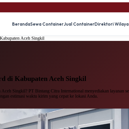
Beranda
Sewa Container
Jual Container
Direktori Wilay
 Kabupaten Aceh Singkil
rd
di Kabupaten Aceh Singkil
Aceh Singkil? PT Bintang Citra International menyediakan layanan sew
engan estimasi waktu kirim yang cepat ke lokasi Anda.