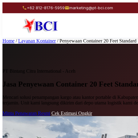
+62 812-8176-5959
marketing@pt-bci.com
Home
/
Layanan Kontainer
/
Penyewaan Container 20 Feet Standard
PT Bintang Citra International - Aceh
Jasa Penyewaan
Container 20 Feet Standa
Mencari solusi penampangan kargo atau kantor portable di Kabupaten 
terjamin. Unit kami langsung dikirim dari depo utama logistik kami d
Minta Penawaran Resmi
Cek Estimasi Ongkir