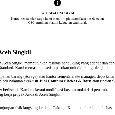
Sertifikat CSC Aktif
Kontainer standar kargo kami memiliki plat sertifikasi keselamatan
CSC untuk menjamin kekuatan struktural.
Aceh Singkil
en Aceh Singkil membutuhkan fasilitas pendukung yang adaptif dan cepat
tandard. Kami memastikan setiap pasokan unit didukung oleh jaminan l
an barang (storage) atau kantor sementara site manager, depo kami m
n cek halaman eksklusif
Jual Container Bekas & Baru
atau rincian
S
 berlisensi. Kami melayani modifikasi kustom mulai dari penambahan p
g kerja proyek Anda di Aceh Singkil.
tau kunjungan fisik langsung ke depo Cakung. Kami memberikan kebebas