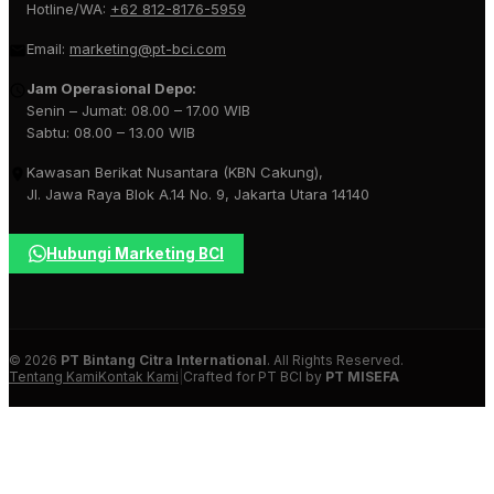
Hotline/WA:
+62 812-8176-5959
Email:
marketing@pt-bci.com
Jam Operasional Depo:
Senin – Jumat: 08.00 – 17.00 WIB
Sabtu: 08.00 – 13.00 WIB
Kawasan Berikat Nusantara (KBN Cakung),
Jl. Jawa Raya Blok A.14 No. 9, Jakarta Utara 14140
Hubungi Marketing BCI
© 2026
PT Bintang Citra International
. All Rights Reserved.
Tentang Kami
Kontak Kami
|
Crafted for PT BCI by
PT MISEFA