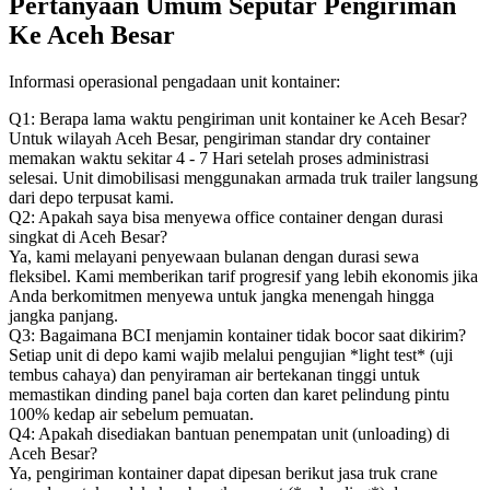
Pertanyaan Umum Seputar Pengiriman
Ke Aceh Besar
Informasi operasional pengadaan unit kontainer:
Q1: Berapa lama waktu pengiriman unit kontainer ke Aceh Besar?
Untuk wilayah Aceh Besar, pengiriman standar dry container
memakan waktu sekitar 4 - 7 Hari setelah proses administrasi
selesai. Unit dimobilisasi menggunakan armada truk trailer langsung
dari depo terpusat kami.
Q2: Apakah saya bisa menyewa office container dengan durasi
singkat di Aceh Besar?
Ya, kami melayani penyewaan bulanan dengan durasi sewa
fleksibel. Kami memberikan tarif progresif yang lebih ekonomis jika
Anda berkomitmen menyewa untuk jangka menengah hingga
jangka panjang.
Q3: Bagaimana BCI menjamin kontainer tidak bocor saat dikirim?
Setiap unit di depo kami wajib melalui pengujian *light test* (uji
tembus cahaya) dan penyiraman air bertekanan tinggi untuk
memastikan dinding panel baja corten dan karet pelindung pintu
100% kedap air sebelum pemuatan.
Q4: Apakah disediakan bantuan penempatan unit (unloading) di
Aceh Besar?
Ya, pengiriman kontainer dapat dipesan berikut jasa truk crane