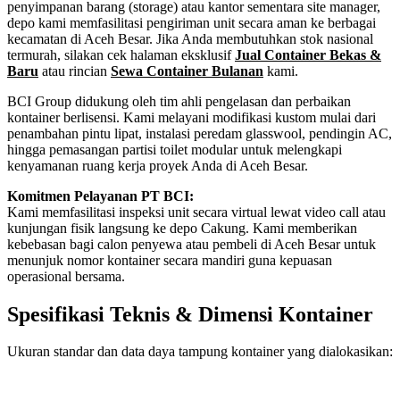
penyimpanan barang (storage) atau kantor sementara site manager,
depo kami memfasilitasi pengiriman unit secara aman ke berbagai
kecamatan di Aceh Besar. Jika Anda membutuhkan stok nasional
termurah, silakan cek halaman eksklusif
Jual Container Bekas &
Baru
atau rincian
Sewa Container Bulanan
kami.
BCI Group didukung oleh tim ahli pengelasan dan perbaikan
kontainer berlisensi. Kami melayani modifikasi kustom mulai dari
penambahan pintu lipat, instalasi peredam glasswool, pendingin AC,
hingga pemasangan partisi toilet modular untuk melengkapi
kenyamanan ruang kerja proyek Anda di Aceh Besar.
Komitmen Pelayanan PT BCI:
Kami memfasilitasi inspeksi unit secara virtual lewat video call atau
kunjungan fisik langsung ke depo Cakung. Kami memberikan
kebebasan bagi calon penyewa atau pembeli di Aceh Besar untuk
menunjuk nomor kontainer secara mandiri guna kepuasan
operasional bersama.
Spesifikasi Teknis & Dimensi Kontainer
Ukuran standar dan data daya tampung kontainer yang dialokasikan:
Kriteria Unit
Spesifikasi Teknis