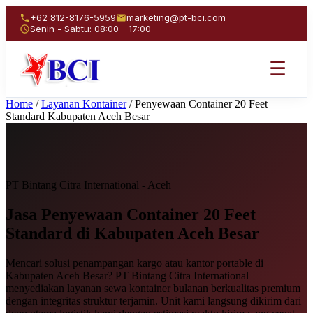
+62 812-8176-5959
marketing@pt-bci.com
Senin - Sabtu: 08:00 - 17:00
☰
Home
/
Layanan Kontainer
/
Penyewaan Container 20 Feet
Standard Kabupaten Aceh Besar
PT Bintang Citra International - Aceh
Jasa Penyewaan
Container 20 Feet
Standard
di Kabupaten Aceh Besar
Mencari solusi penampangan kargo atau kantor portable di
Kabupaten Aceh Besar? PT Bintang Citra International
menyediakan layanan sewa kontainer bulanan berkualitas premium
dengan integritas struktur terjamin. Unit kami langsung dikirim dari