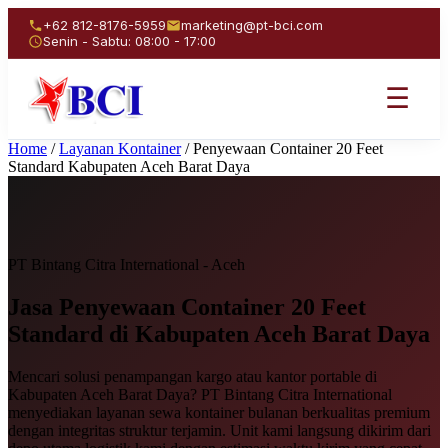
+62 812-8176-5959
marketing@pt-bci.com
Senin - Sabtu: 08:00 - 17:00
☰
Home
/
Layanan Kontainer
/
Penyewaan Container 20 Feet
Standard Kabupaten Aceh Barat Daya
PT Bintang Citra International - Aceh
Jasa Penyewaan
Container 20 Feet
Standard
di Kabupaten Aceh Barat Daya
Mencari solusi penampangan kargo atau kantor portable di
Kabupaten Aceh Barat Daya? PT Bintang Citra International
menyediakan layanan sewa kontainer bulanan berkualitas premium
dengan integritas struktur terjamin. Unit kami langsung dikirim dari