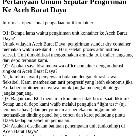
Pertanyaan Umum Seputar Pengiriman
Ke Aceh Barat Daya
Informasi operasional pengadaan unit kontainer:
Q1: Berapa lama waktu pengiriman unit kontainer ke Aceh Barat
Daya?
Untuk wilayah Aceh Barat Daya, pengiriman standar dry container
memakan waktu sekitar 4 - 7 Hari setelah proses administrasi
selesai. Unit dimobilisasi menggunakan armada truk trailer langsung
dari depo terpusat kami.
Q2: Apakah saya bisa menyewa office container dengan durasi
singkat di Aceh Barat Daya?
Ya, kami melayani penyewaan bulanan dengan durasi sewa
fleksibel. Kami memberikan tarif progresif yang lebih ekonomis jika
Anda berkomitmen menyewa untuk jangka menengah hingga
jangka panjang.
Q3: Bagaimana BCI menjamin kontainer tidak bocor saat dikirim?
Setiap unit di depo kami wajib melalui pengujian *light test* (uji
tembus cahaya) dan penyiraman air bertekanan tinggi untuk
memastikan dinding panel baja corten dan karet pelindung pintu
100% kedap air sebelum pemuatan.
Q4: Apakah disediakan bantuan penempatan unit (unloading) di
Aceh Barat Daya?