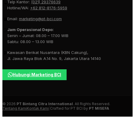
Telp Kantor:
(021) 29376639
Hotline/WA:
+62 812-8176-5959
Email:
marketing@pt-bci.com
Jam Operasional Depo:
Senin – Jumat: 08.00 – 17.00 WIB
Sabtu: 08.00 – 13.00 WIB
Kawasan Berikat Nusantara (KBN Cakung),
Jl. Jawa Raya Blok A.14 No. 9, Jakarta Utara 14140
Hubungi Marketing BCI
© 2026
PT Bintang Citra International
. All Rights Reserved.
Tentang Kami
Kontak Kami
|
Crafted for PT BCI by
PT MISEFA