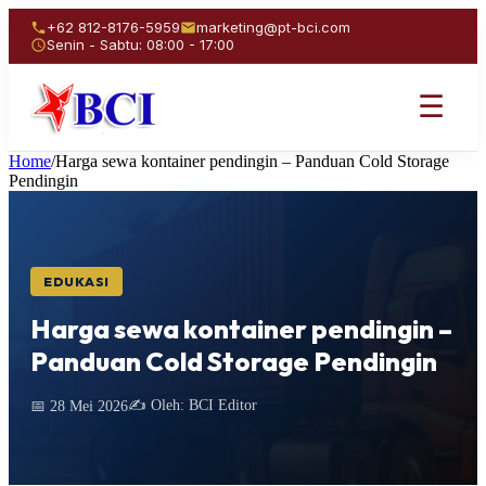
+62 812-8176-5959
marketing@pt-bci.com
Senin - Sabtu: 08:00 - 17:00
☰
Home
/
Harga sewa kontainer pendingin – Panduan Cold Storage
Pendingin
EDUKASI
Harga sewa kontainer pendingin –
Panduan Cold Storage Pendingin
✍️ Oleh: BCI Editor
📅 28 Mei 2026