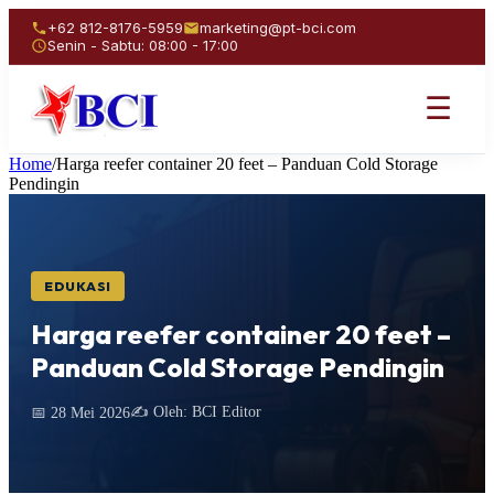
+62 812-8176-5959
marketing@pt-bci.com
Senin - Sabtu: 08:00 - 17:00
☰
Home
/
Harga reefer container 20 feet – Panduan Cold Storage
Pendingin
EDUKASI
Harga reefer container 20 feet –
Panduan Cold Storage Pendingin
✍️ Oleh: BCI Editor
📅 28 Mei 2026