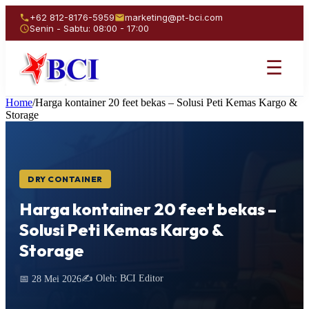
+62 812-8176-5959
marketing@pt-bci.com
Senin - Sabtu: 08:00 - 17:00
☰
Home
/
Harga kontainer 20 feet bekas – Solusi Peti Kemas Kargo &
Storage
DRY CONTAINER
Harga kontainer 20 feet bekas –
Solusi Peti Kemas Kargo &
Storage
✍️ Oleh: BCI Editor
📅 28 Mei 2026