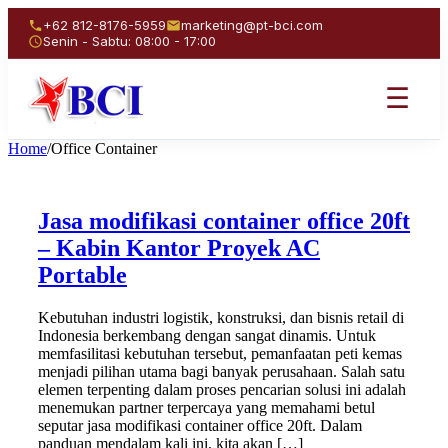
+62 812-8176-5959
marketing@pt-bci.com
Senin - Sabtu: 08:00 - 17:00
☰
Home
/
Office Container
Jasa modifikasi container office 20ft
– Kabin Kantor Proyek AC
Portable
Kebutuhan industri logistik, konstruksi, dan bisnis retail di
Indonesia berkembang dengan sangat dinamis. Untuk
memfasilitasi kebutuhan tersebut, pemanfaatan peti kemas
menjadi pilihan utama bagi banyak perusahaan. Salah satu
elemen terpenting dalam proses pencarian solusi ini adalah
menemukan partner terpercaya yang memahami betul
seputar jasa modifikasi container office 20ft. Dalam
panduan mendalam kali ini, kita akan […]